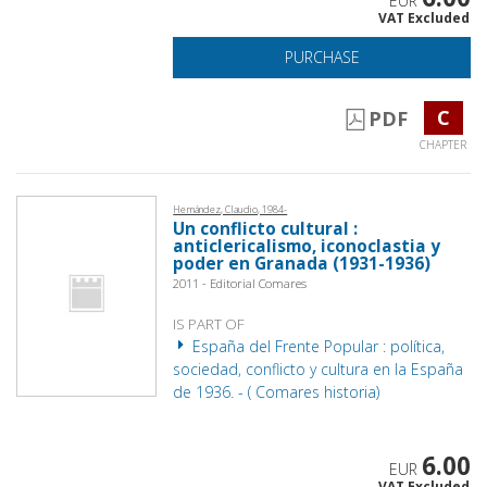
EUR
VAT Excluded
PURCHASE
C
PDF
CHAPTER
Hernández, Claudio, 1984-
Un conflicto cultural :
anticlericalismo, iconoclastia y
poder en Granada (1931-1936)
2011 - Editorial Comares
IS PART OF
España del Frente Popular : política,
sociedad, conflicto y cultura en la España
de 1936. - ( Comares historia)
6.00
EUR
VAT Excluded