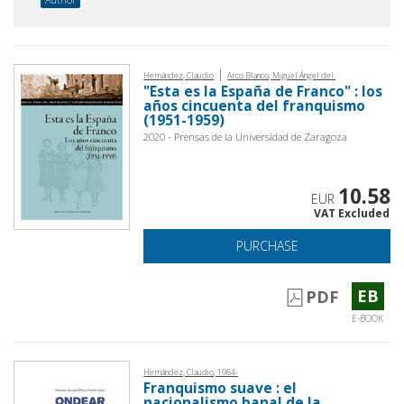
|
Hernández, Claudio
Arco Blanco, Miguel Ángel del.
"Esta es la España de Franco" : los
años cincuenta del franquismo
(1951-1959)
2020 - Prensas de la Universidad de Zaragoza
10.58
EUR
VAT Excluded
PURCHASE
EB
PDF
E-BOOK
Hernández, Claudio, 1984-
Franquismo suave : el
nacionalismo banal de la