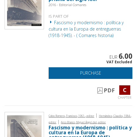
2016 - Editorial Comares
IS PART OF
Fascismo y modernismo : política y
cultura en la Europa de entreguerras
(1918-1945). - ( Comares historia)
6.00
EUR
VAT Excluded
PURCHASE
C
PDF
CHAPTER
|
Cobo Romero, Francisco, 1961-, editor
Hernández, Claudio, 1984-,
|
editor
Arco Blanco, Miguel Ángel del, editor
Fascismo y modernismo : política y
cultura en la Europa de