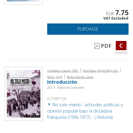
7.75
EUR
VAT Excluded
PURCHASE
C
PDF
CHAPTER
|
|
Hernández, Claudio, 1984-
Arco Blanco, Miguel Ángel del.
|
Marco, Jorge
Muñoz Fuertes, Carlos
Introducción
2013 - Editorial Comares
IS PART OF
No solo miedo : actitudes políticas y
opinión popular bajo la dictadura
franquista (1936-1977). - ( Historia)