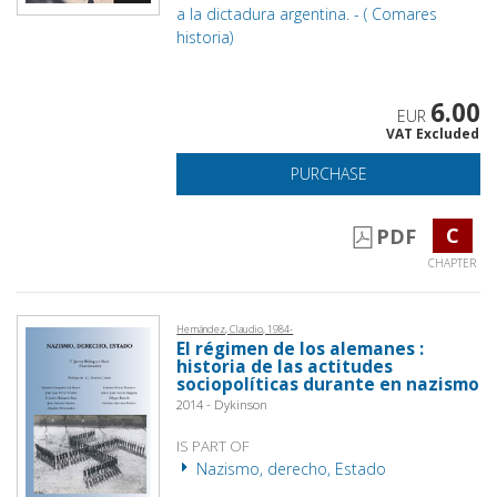
a la dictadura argentina. - ( Comares
historia)
6.00
EUR
VAT Excluded
PURCHASE
C
PDF
CHAPTER
Hernández, Claudio, 1984-
El régimen de los alemanes :
historia de las actitudes
sociopolíticas durante en nazismo
2014 - Dykinson
IS PART OF
Nazismo, derecho, Estado