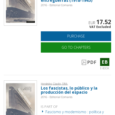
entreguerras (1918-1945)
2016 - Editorial Comares
17.52
EUR
VAT Excluded
PURCHASE
GO TO CHAPTERS
EB
PDF
E-BOOK
Hernández, Claudio, 1984-
Los fascistas, lo público y la
producción del espacio
2016 - Editorial Comares
IS PART OF
Fascismo y modernismo : política y