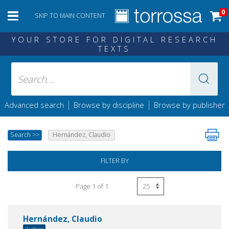
0
SKIP TO MAIN CONTENT
YOUR STORE FOR DIGITAL RESEARCH
TEXTS
|
|
Advanced search
Browse by discipline
Browse by publisher
Search
>>
Hernández, Claudio
FILTER BY
Page 1 of 1
Hernández, Claudio
Author