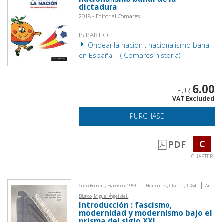
dictadura
2018 - Editorial Comares
IS PART OF
Ondear la nación : nacionalismo banal
en España. - ( Comares historia)
6.00
EUR
VAT Excluded
PURCHASE
C
PDF
CHAPTER
|
|
Cobo Romero, Francisco, 1961-
Hernández, Claudio, 1984-
Arco
Blanco, Miguel Ángel del.
Introducción : fascismo,
modernidad y modernismo bajo el
prisma del siglo XXI.