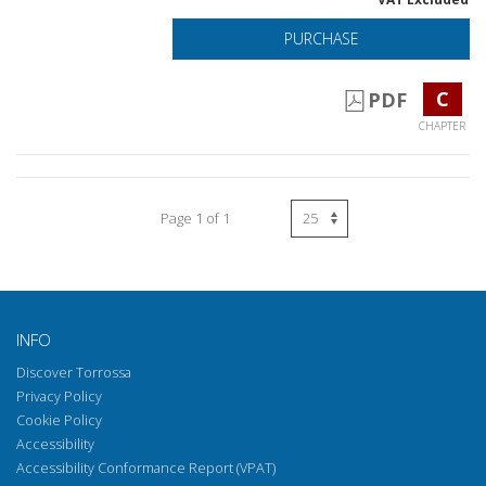
PURCHASE
C
PDF
CHAPTER
Page 1 of 1
INFO
Discover Torrossa
Privacy Policy
Cookie Policy
Accessibility
Accessibility Conformance Report (VPAT)