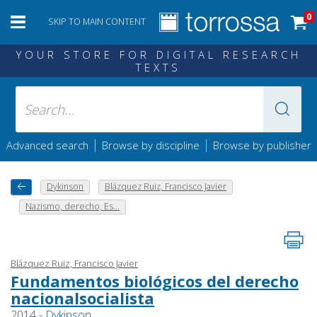
0
SKIP TO MAIN CONTENT
YOUR STORE FOR DIGITAL RESEARCH
TEXTS
|
|
Advanced search
Browse by discipline
Browse by publisher
Dykinson
Blázquez Ruiz, Francisco Javier
Nazismo, derecho, Es...
Blázquez Ruiz, Francisco Javier
Fundamentos biológicos del derecho
nacionalsocialista
2014 -
Dykinson