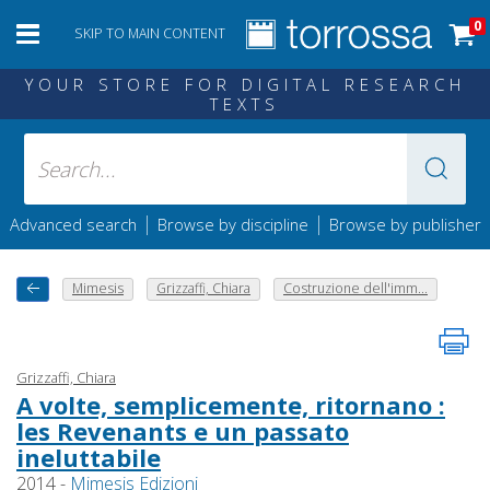
0
SKIP TO MAIN CONTENT
YOUR STORE FOR DIGITAL RESEARCH
TEXTS
|
|
Advanced search
Browse by discipline
Browse by publisher
Mimesis
Grizzaffi, Chiara
Costruzione dell'imm...
Grizzaffi, Chiara
A volte, semplicemente, ritornano :
les Revenants e un passato
ineluttabile
2014 -
Mimesis Edizioni