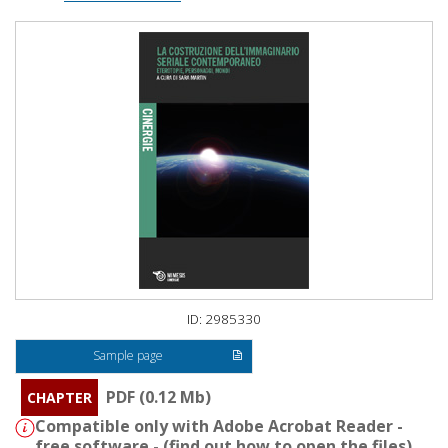
ID: 2985330
Sample page
PDF (0.12 Mb)
CHAPTER
Compatible only with Adobe Acrobat Reader -
free software - (
find out how to open the files
)