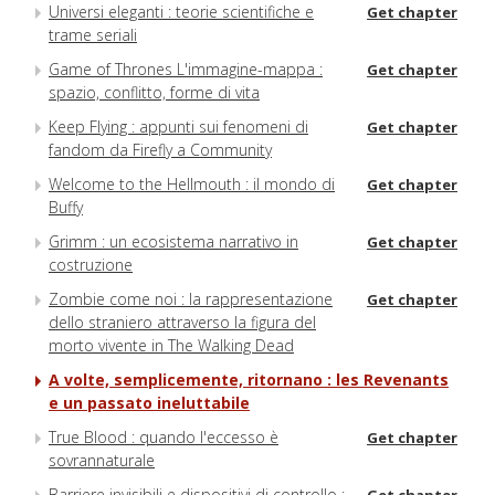
Universi eleganti : teorie scientifiche e
Get chapter
trame seriali
Game of Thrones L'immagine-mappa :
Get chapter
spazio, conflitto, forme di vita
Keep Flying : appunti sui fenomeni di
Get chapter
fandom da Firefly a Community
Welcome to the Hellmouth : il mondo di
Get chapter
Buffy
Grimm : un ecosistema narrativo in
Get chapter
costruzione
Zombie come noi : la rappresentazione
Get chapter
dello straniero attraverso la figura del
morto vivente in The Walking Dead
A volte, semplicemente, ritornano : les Revenants
e un passato ineluttabile
True Blood : quando l'eccesso è
Get chapter
sovrannaturale
Barriere invisibili e dispositivi di controllo :