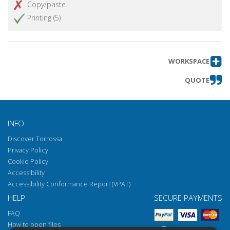
Copy/paste
Printing (5)
WORKSPACE
QUOTE
INFO
Discover Torrossa
Privacy Policy
Cookie Policy
Accessibility
Accessibility Conformance Report (VPAT)
HELP
SECURE PAYMENTS
FAQ
How to open files