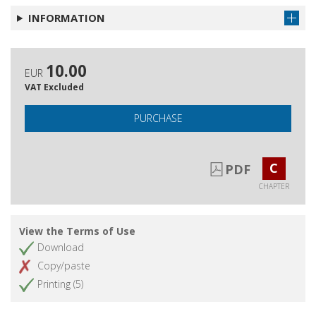
INFORMATION
Battlestar Galactica : la musica, il sonoro
Get chapter
e le trame inascoltate della tecnologia
Elenco delle serie televisive citate
Get chapter
10.00
EUR
Gli autori
Get chapter
VAT Excluded
PURCHASE
C
PDF
CHAPTER
View the Terms of Use
Download
Copy/paste
Printing (5)