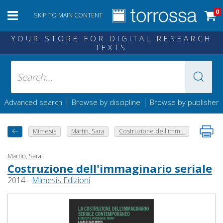
0
SKIP TO MAIN CONTENT
YOUR STORE FOR DIGITAL RESEARCH
TEXTS
|
|
Advanced search
Browse by discipline
Browse by publisher
Mimesis
Martin, Sara
Costruzione dell'imm...
Martin, Sara
Costruzione dell'immaginario seriale
2014 -
Mimesis Edizioni