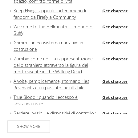
spazio, conflitto, forme di vita
Keep Flying : appunti sui fenomeni di
Get chapter
fandom da Firefly a Community
Welcome to the Hellmouth : il mondo di
Get chapter
Buffy
Grimm : un ecosistema narrativo in
Get chapter
costruzione
Zombie come noi : la rappresentazione
Get chapter
dello straniero attraverso la figura del
morto vivente in The Walking Dead
A volte, semplicemente, ritornano : les
Get chapter
Revenants e un passato ineluttabile
True Blood : quando l'eccesso è
Get chapter
sovrannaturale
Barriere invisibili e dispositivi di controllo :
Get chapter
il confronto fra i mondi in Person of
Interest
SHOW MORE
Teenage Bates Motel
Get chapter