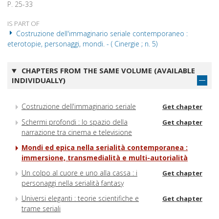
P. 25-33
IS PART OF
Costruzione dell'immaginario seriale contemporaneo :
eterotopie, personaggi, mondi. - ( Cinergie ; n. 5)
CHAPTERS FROM THE SAME VOLUME (AVAILABLE
INDIVIDUALLY)
Costruzione dell'immaginario seriale
Get chapter
Schermi profondi : lo spazio della
Get chapter
narrazione tra cinema e televisione
Mondi ed epica nella serialità contemporanea :
immersione, transmedialità e multi-autorialità
Un colpo al cuore e uno alla cassa : i
Get chapter
personaggi nella serialità fantasy
Universi eleganti : teorie scientifiche e
Get chapter
trame seriali