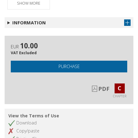
SHOW MORE
Teenage Bates Motel
Get chapter
Battlestar Galactica : la musica, il sonoro
Get chapter
INFORMATION
e le trame inascoltate della tecnologia
Elenco delle serie televisive citate
Get chapter
Gli autori
Get chapter
10.00
EUR
VAT Excluded
PURCHASE
C
PDF
CHAPTER
View the Terms of Use
Download
Copy/paste