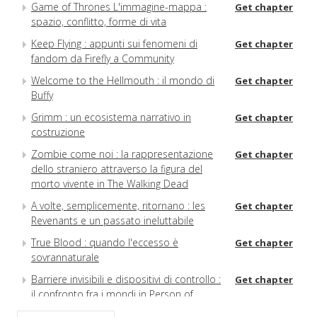
Game of Thrones L'immagine-mappa :
Get chapter
spazio, conflitto, forme di vita
Keep Flying : appunti sui fenomeni di
Get chapter
fandom da Firefly a Community
Welcome to the Hellmouth : il mondo di
Get chapter
Buffy
Grimm : un ecosistema narrativo in
Get chapter
costruzione
Zombie come noi : la rappresentazione
Get chapter
dello straniero attraverso la figura del
morto vivente in The Walking Dead
A volte, semplicemente, ritornano : les
Get chapter
Revenants e un passato ineluttabile
True Blood : quando l'eccesso è
Get chapter
sovrannaturale
Barriere invisibili e dispositivi di controllo :
Get chapter
il confronto fra i mondi in Person of
Interest