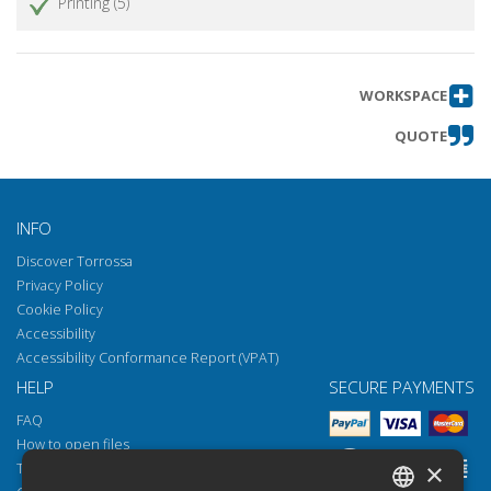
Printing (5)
WORKSPACE
QUOTE
INFO
Discover Torrossa
Privacy Policy
Cookie Policy
Accessibility
Accessibility Conformance Report (VPAT)
HELP
SECURE PAYMENTS
FAQ
How to open files
×
Torrossa Reader