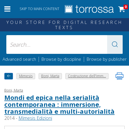
0
SKIP TO MAIN CONTENT
YOUR STORE FOR DIGITAL RESEARCH
TEXTS
|
|
Advanced search
Browse by discipline
Browse by publisher
Mimesis
Boni, Marta
Costruzione dell'imm...
Boni, Marta
Mondi ed epica nella serialità
contemporanea : immersione,
transmedialità e multi-autorialità
2014 -
Mimesis Edizioni