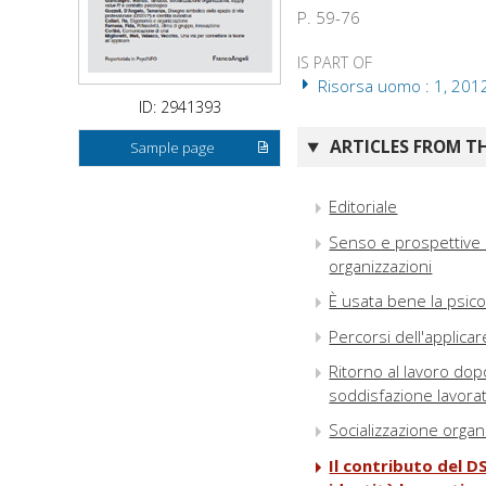
P. 59-76
IS PART OF
Risorsa uomo : 1, 201
ID: 2941393
ARTICLES FROM TH
Sample page
Editoriale
Senso e prospettive d
organizzazioni
È usata bene la psicol
Percorsi dell'applicar
Ritorno al lavoro dop
soddisfazione lavorat
Socializzazione organi
Il contributo del D