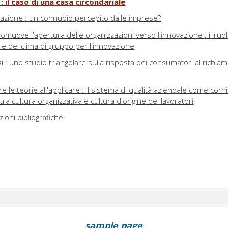
: il caso di una casa circondariale
azione : un connubio percepito dalle imprese?
romuove l'apertura delle organizzazioni verso l'innovazione : il ruol
tà e del clima di gruppo per l'innovazione
i : uno studio triangolare sulla risposta dei consumatori al richia
 le teorie all'applicare : il sistema di qualità aziendale come corn
 tra cultura organizzativa e cultura d'origine dei lavoratori
ioni bibliografiche
sample page