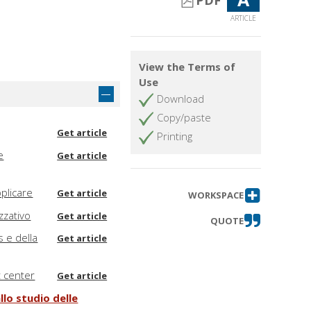
PDF
ARTICLE
View the Terms of
Use
Download
Copy/paste
Get article
Printing
e
Get article
pplicare
Get article
WORKSPACE
zzativo
Get article
QUOTE
s e della
Get article
t center
Get article
llo studio delle