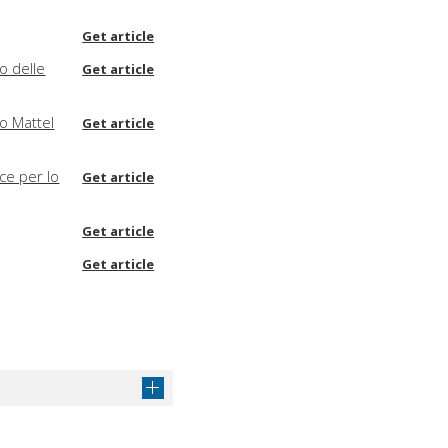
Get article
o delle
Get article
mo Mattel
Get article
ice per lo
Get article
Get article
Get article