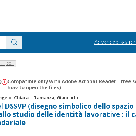
Advanced searc
 1, 20...
)
Compatible only with Adobe Acrobat Reader - free s
how to open the files
)
ngelo, Chiara
|
Tamanza, Giancarlo
el DSSVP (disegno simbolico dello spazio 
llo studio delle identità lavorative : il 
ndariale