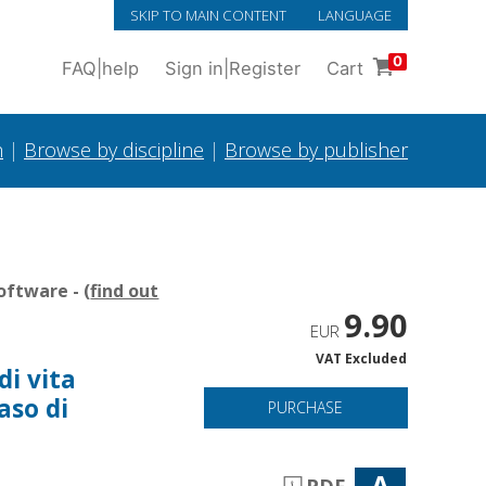
SKIP TO MAIN CONTENT
LANGUAGE
0
FAQ
|
help
Sign in
|
Register
Cart
h
|
Browse by discipline
|
Browse by publisher
oftware - (
find out
9.90
EUR
VAT Excluded
di vita
caso di
PURCHASE
A