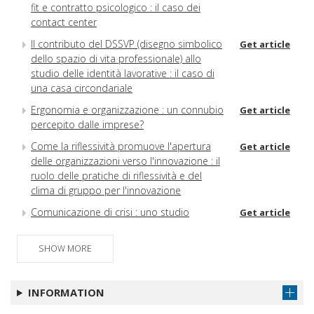
fit e contratto psicologico : il caso dei
contact center
Il contributo del DSSVP (disegno simbolico
Get article
dello spazio di vita professionale) allo
studio delle identità lavorative : il caso di
una casa circondariale
Ergonomia e organizzazione : un connubio
Get article
percepito dalle imprese?
Come la riflessività promuove l'apertura
Get article
delle organizzazioni verso l'innovazione : il
ruolo delle pratiche di riflessività e del
clima di gruppo per l'innovazione
Comunicazione di crisi : uno studio
Get article
triangolare sulla risposta dei consumatori
al richiamo Mattel 2007
SHOW MORE
Una via per connettere le teorie
Get article
all'applicare : il sistema di qualità
INFORMATION
aziendale come cornice per lo studio delle
relazioni tra cultura organizzativa e cultura