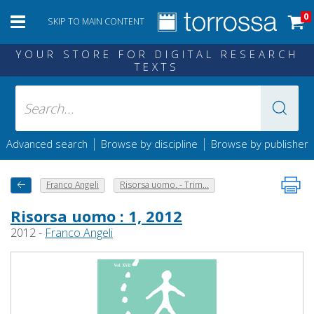
0
SKIP TO MAIN CONTENT
YOUR STORE FOR DIGITAL RESEARCH
TEXTS
|
|
Advanced search
Browse by discipline
Browse by publisher
Franco Angeli
Risorsa uomo. - Trim...
Risorsa uomo : 1, 2012
2012 -
Franco Angeli