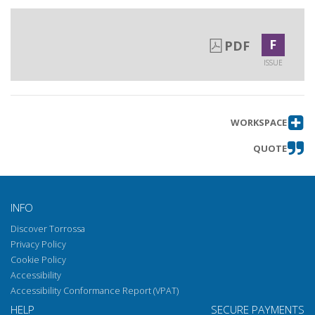
d'origine dei lavoratori
Recensioni e segnalazioni bibliografiche
Get article
F
PDF
Notiziario
Get article
ISSUE
WORKSPACE
QUOTE
INFO
Discover Torrossa
Privacy Policy
Cookie Policy
Accessibility
Accessibility Conformance Report (VPAT)
HELP
SECURE PAYMENTS