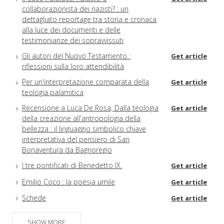
collaborazionista dei nazisti? : un
dettagliato reportage tra storia e cronaca
alla luce dei documenti e delle
testimonianze dei sopravvissuti
Gli autori del Nuovo Testamento :
Get article
riflessioni sulla loro attendibilità
Per un'interpretazione comparata della
Get article
teologia palamitica
Recensione a Luca De Rosa, Dalla teologia
Get article
della creazione all'antropologia della
bellezza : il linguaggio simbolico chiave
interpretativa del pensiero di San
Bonaventura da Bagnoregio
I tre pontificati di Benedetto IX.
Get article
Emilio Coco : la poesia umile
Get article
Schede
Get article
SHOW MORE