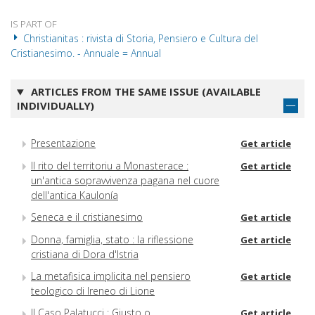
IS PART OF
Christianitas : rivista di Storia, Pensiero e Cultura del
Cristianesimo. - Annuale = Annual
ARTICLES FROM THE SAME ISSUE (AVAILABLE
INDIVIDUALLY)
Presentazione
Get article
Il rito del territoriu a Monasterace :
Get article
un'antica sopravvivenza pagana nel cuore
dell'antica Kaulonía
Seneca e il cristianesimo
Get article
Donna, famiglia, stato : la riflessione
Get article
cristiana di Dora d'Istria
La metafisica implicita nel pensiero
Get article
teologico di Ireneo di Lione
Il Caso Palatucci : Giusto o
Get article