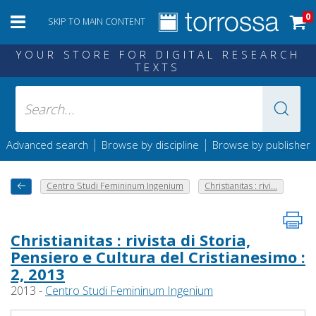
0
SKIP TO MAIN CONTENT
YOUR STORE FOR DIGITAL RESEARCH
TEXTS
|
|
Advanced search
Browse by discipline
Browse by publisher
Centro Studi Femininum Ingenium
Christianitas : rivi...
Christianitas : rivista di Storia,
Pensiero e Cultura del Cristianesimo :
2, 2013
2013 -
Centro Studi Femininum Ingenium