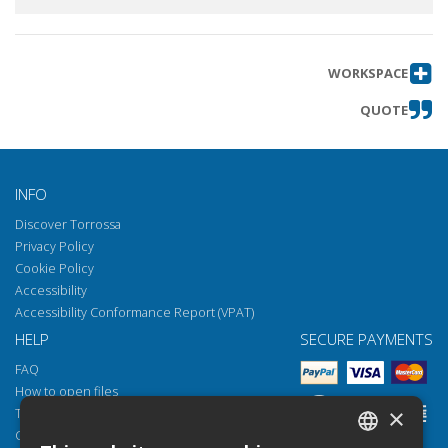
WORKSPACE
QUOTE
INFO
Discover Torrossa
Privacy Policy
Cookie Policy
Accessibility
Accessibility Conformance Report (VPAT)
HELP
SECURE PAYMENTS
FAQ
How to open files
×
Torrossa Reader
Copyright obligations