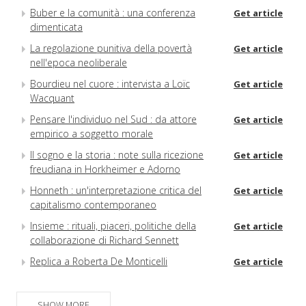
Buber e la comunità : una conferenza
Get article
dimenticata
La regolazione punitiva della povertà
Get article
nell'epoca neoliberale
Bourdieu nel cuore : intervista a Loïc
Get article
Wacquant
Pensare l'individuo nel Sud : da attore
Get article
empirico a soggetto morale
Il sogno e la storia : note sulla ricezione
Get article
freudiana in Horkheimer e Adorno
Honneth : un'interpretazione critica del
Get article
capitalismo contemporaneo
Insieme : rituali, piaceri, politiche della
Get article
collaborazione di Richard Sennett
Replica a Roberta De Monticelli
Get article
Note di lettura
Get article
Abstract e autori
SHOW MORE
Get article