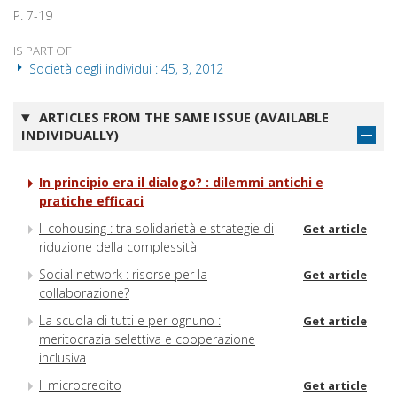
P. 7-19
IS PART OF
Società degli individui : 45, 3, 2012
ARTICLES FROM THE SAME ISSUE (AVAILABLE
INDIVIDUALLY)
In principio era il dialogo? : dilemmi antichi e
pratiche efficaci
Il cohousing : tra solidarietà e strategie di
Get article
riduzione della complessità
Social network : risorse per la
Get article
collaborazione?
La scuola di tutti e per ognuno :
Get article
meritocrazia selettiva e cooperazione
inclusiva
Il microcredito
Get article