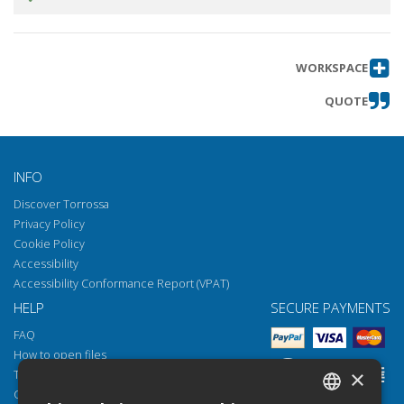
WORKSPACE
QUOTE
INFO
Discover Torrossa
Privacy Policy
Cookie Policy
Accessibility
Accessibility Conformance Report (VPAT)
HELP
SECURE PAYMENTS
FAQ
How to open files
×
Torrossa Reader
Copyright obligations