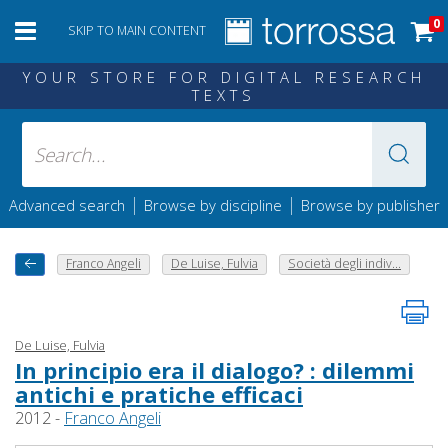
0
SKIP TO MAIN CONTENT
YOUR STORE FOR DIGITAL RESEARCH
TEXTS
|
|
Advanced search
Browse by discipline
Browse by publisher
Franco Angeli
De Luise, Fulvia
Società degli indiv...
De Luise, Fulvia
In principio era il dialogo? : dilemmi
antichi e pratiche efficaci
2012 -
Franco Angeli