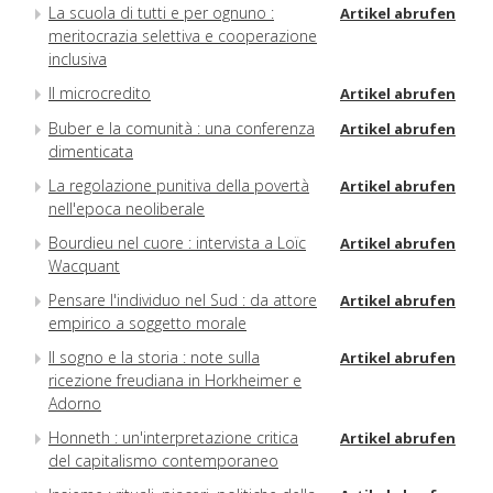
La scuola di tutti e per ognuno :
Artikel abrufen
meritocrazia selettiva e cooperazione
inclusiva
Il microcredito
Artikel abrufen
Buber e la comunità : una conferenza
Artikel abrufen
dimenticata
La regolazione punitiva della povertà
Artikel abrufen
nell'epoca neoliberale
Bourdieu nel cuore : intervista a Loïc
Artikel abrufen
Wacquant
Pensare l'individuo nel Sud : da attore
Artikel abrufen
empirico a soggetto morale
Il sogno e la storia : note sulla
Artikel abrufen
ricezione freudiana in Horkheimer e
Adorno
Honneth : un'interpretazione critica
Artikel abrufen
del capitalismo contemporaneo