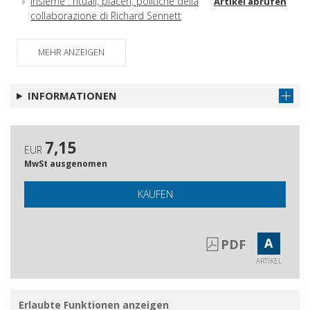
Insieme : rituali, piaceri, politiche della
Artikel abrufen
collaborazione di Richard Sennett
Replica a Roberta De Monticelli
Artikel abrufen
MEHR ANZEIGEN
Note di lettura
Artikel abrufen
Abstract e autori
Artikel abrufen
INFORMATIONEN
7,15
EUR
MwSt ausgenomen
KAUFEN
A
PDF
ARTIKEL
Erlaubte Funktionen anzeigen