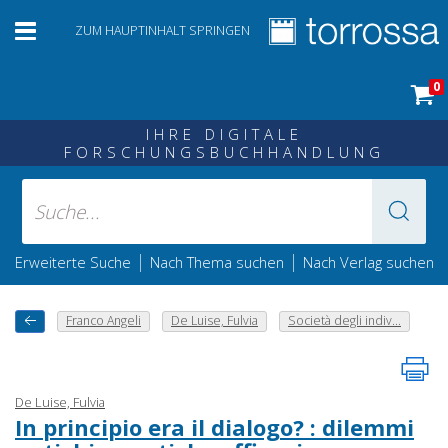
ZUM HAUPTINHALT SPRINGEN
0
IHRE DIGITALE
FORSCHUNGSBUCHHANDLUNG
|
|
Erweiterte Suche
Nach Thema suchen
Nach Verlag suchen
Franco Angeli
De Luise, Fulvia
Società degli indiv...
De Luise, Fulvia
In principio era il dialogo? : dilemmi