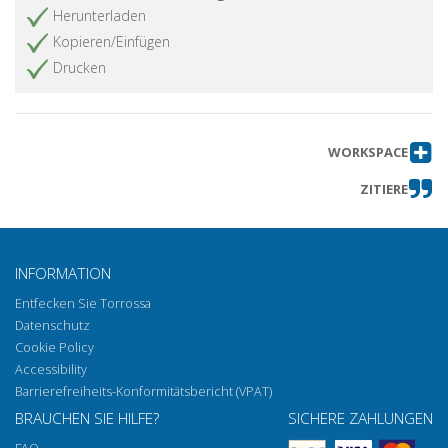
Herunterladen
Kopieren/Einfügen
Drucken
WORKSPACE
ZITIERE
INFORMATION
Entfecken Sie Torrossa
Datenschutz
Cookie Policy
Accessibility
Barrierefreiheits-Konformitätsbericht (VPAT)
BRAUCHEN SIE HILFE?
SICHERE ZAHLUNGEN