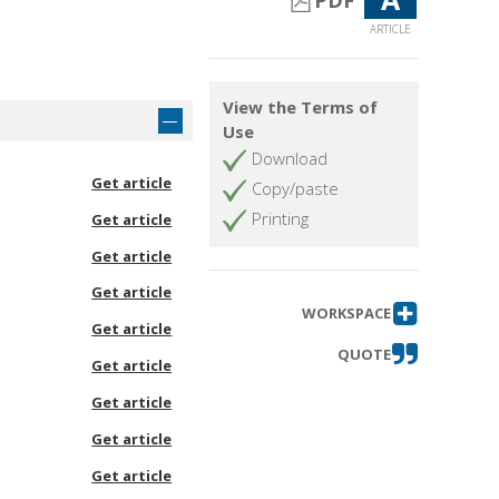
PDF
ARTICLE
View the Terms of
Use
Download
Get article
Copy/paste
Printing
Get article
Get article
Get article
WORKSPACE
Get article
QUOTE
Get article
Get article
Get article
Get article