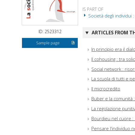
IS PART OF
Società degli individui 
ID: 2523312
ARTICLES FROM TH
Sample page
In principio era il dia
Il cohousing : tra sol
Social network : riso
La scuola di tutti e 
Il microcredito
Buber e la comunità 
La regolazione puniti
Bourdieu nel cuore : 
Pensare l'individuo n