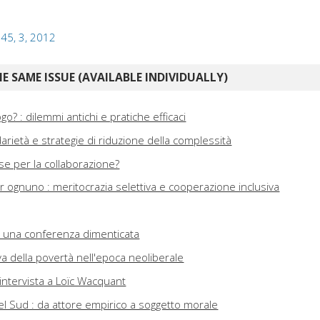
: 45, 3, 2012
E SAME ISSUE (AVAILABLE INDIVIDUALLY)
logo? : dilemmi antichi e pratiche efficaci
idarietà e strategie di riduzione della complessità
rse per la collaborazione?
per ognuno : meritocrazia selettiva e cooperazione inclusiva
: una conferenza dimenticata
va della povertà nell'epoca neoliberale
intervista a Loïc Wacquant
el Sud : da attore empirico a soggetto morale