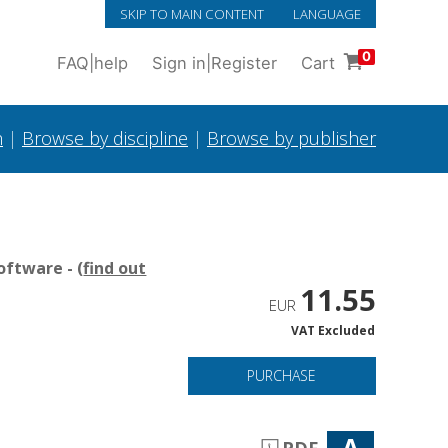
SKIP TO MAIN CONTENT
LANGUAGE
0
FAQ
|
help
Sign in
|
Register
Cart
h
|
Browse by discipline
|
Browse by publisher
oftware - (
find out
11.55
EUR
VAT Excluded
PURCHASE
A