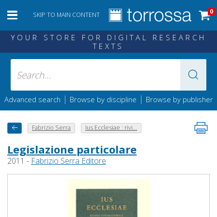
0
SKIP TO MAIN CONTENT
YOUR STORE FOR DIGITAL RESEARCH
TEXTS
|
|
Advanced search
Browse by discipline
Browse by publisher
Fabrizio Serra
Ius Ecclesiae : rivi...
Legislazione particolare
2011 -
Fabrizio Serra Editore