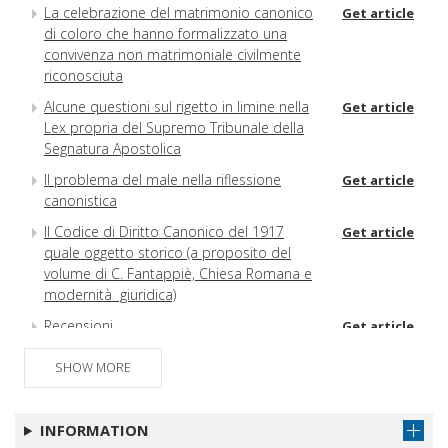
La celebrazione del matrimonio canonico
Get article
di coloro che hanno formalizzato una
convivenza non matrimoniale civilmente
riconosciuta
Alcune questioni sul rigetto in limine nella
Get article
Lex propria del Supremo Tribunale della
Segnatura Apostolica
Il problema del male nella riflessione
Get article
canonistica
Il Codice di Diritto Canonico del 1917
Get article
quale oggetto storico (a proposito del
volume di C. Fantappiè, Chiesa Romana e
modernità giuridica)
Recensioni
Get article
Atti della Santa Sede
Get article
SHOW MORE
Legislazione particolare
Giurisprudenza civile
Get article
INFORMATION