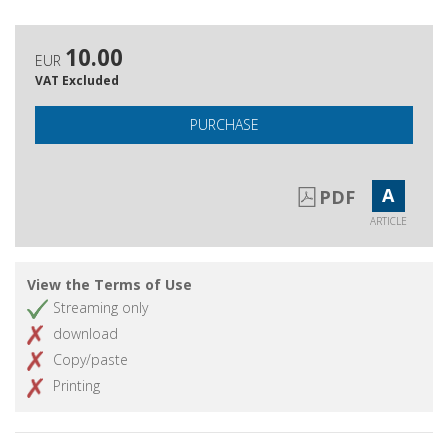
Sommario dell'annata XXIII - 2011
Get article
10.00
EUR
VAT Excluded
PURCHASE
A
PDF
ARTICLE
View the Terms of Use
Streaming only
download
Copy/paste
Printing