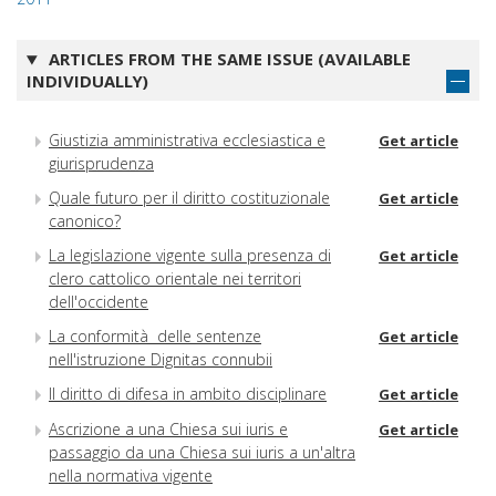
ARTICLES FROM THE SAME ISSUE (AVAILABLE
INDIVIDUALLY)
Giustizia amministrativa ecclesiastica e
Get article
giurisprudenza
Quale futuro per il diritto costituzionale
Get article
canonico?
La legislazione vigente sulla presenza di
Get article
clero cattolico orientale nei territori
dell'occidente
La conformità delle sentenze
Get article
nell'istruzione Dignitas connubii
Il diritto di difesa in ambito disciplinare
Get article
Ascrizione a una Chiesa sui iuris e
Get article
passaggio da una Chiesa sui iuris a un'altra
nella normativa vigente