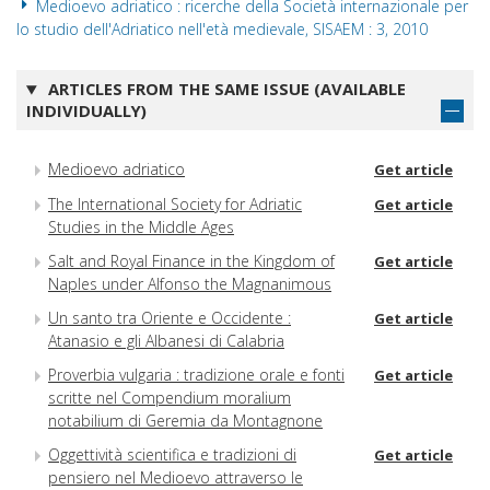
Medioevo adriatico : ricerche della Società internazionale per
lo studio dell'Adriatico nell'età medievale, SISAEM : 3, 2010
ARTICLES FROM THE SAME ISSUE (AVAILABLE
INDIVIDUALLY)
Medioevo adriatico
Get article
The International Society for Adriatic
Get article
Studies in the Middle Ages
Salt and Royal Finance in the Kingdom of
Get article
Naples under Alfonso the Magnanimous
Un santo tra Oriente e Occidente :
Get article
Atanasio e gli Albanesi di Calabria
Proverbia vulgaria : tradizione orale e fonti
Get article
scritte nel Compendium moralium
notabilium di Geremia da Montagnone
Oggettività scientifica e tradizioni di
Get article
pensiero nel Medioevo attraverso le