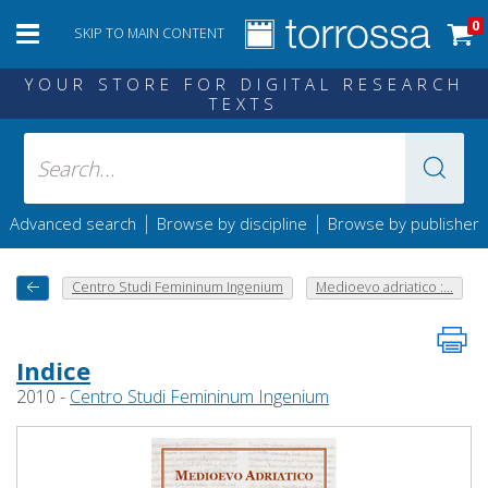
0
SKIP TO MAIN CONTENT
YOUR STORE FOR DIGITAL RESEARCH
TEXTS
|
|
Advanced search
Browse by discipline
Browse by publisher
Centro Studi Femininum Ingenium
Medioevo adriatico :...
Indice
2010 -
Centro Studi Femininum Ingenium