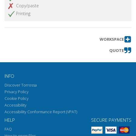
Copy/paste
Printing
WORKSPACE
QUOTE
INFO
Discover Torrossa
Privacy Policy
Cookie Policy
Accessibility
Accessibility Conformance Report (VPAT)
HELP
SECURE PAYMENTS
FAQ
How to open files