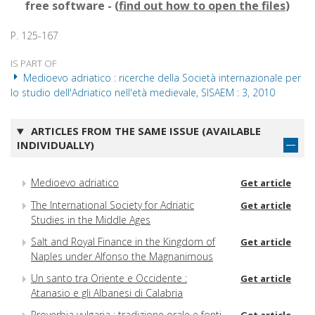
free software - (
find out how to open the files
)
P. 125-167
IS PART OF
Medioevo adriatico : ricerche della Società internazionale per
lo studio dell'Adriatico nell'età medievale, SISAEM : 3, 2010
ARTICLES FROM THE SAME ISSUE (AVAILABLE
INDIVIDUALLY)
Medioevo adriatico
Get article
The International Society for Adriatic
Get article
Studies in the Middle Ages
Salt and Royal Finance in the Kingdom of
Get article
Naples under Alfonso the Magnanimous
Un santo tra Oriente e Occidente :
Get article
Atanasio e gli Albanesi di Calabria
Proverbia vulgaria : tradizione orale e fonti