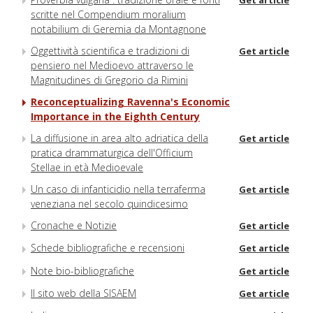
Get article
scritte nel Compendium moralium
notabilium di Geremia da Montagnone
Oggettività scientifica e tradizioni di
Get article
pensiero nel Medioevo attraverso le
Magnitudines di Gregorio da Rimini
Reconceptualizing Ravenna's Economic
Importance in the Eighth Century
La diffusione in area alto adriatica della
Get article
pratica drammaturgica dell'Officium
Stellae in età Medioevale
Un caso di infanticidio nella terraferma
Get article
veneziana nel secolo quindicesimo
Cronache e Notizie
Get article
Schede bibliografiche e recensioni
Get article
Note bio-bibliografiche
Get article
Il sito web della SISAEM
Get article