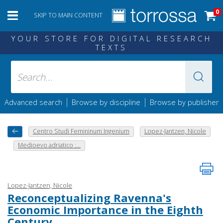
0
SKIP TO MAIN CONTENT
YOUR STORE FOR DIGITAL RESEARCH
TEXTS
|
|
Advanced search
Browse by discipline
Browse by publisher
Centro Studi Femininum Ingenium
Lopez-Jantzen, Nicole
Medioevo adriatico :...
Lopez-Jantzen, Nicole
Reconceptualizing Ravenna's
Economic Importance in the Eighth
Century