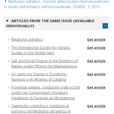
Medioevo adriatico : ricerche della Società internazionale per
lo studio dell'Adriatico nell'età medievale, SISAEM : 3, 2010
ARTICLES FROM THE SAME ISSUE (AVAILABLE
INDIVIDUALLY)
Medioevo adriatico
Get article
The International Society for Adriatic
Get article
Studies in the Middle Ages
Salt and Royal Finance in the Kingdom of
Get article
Naples under Alfonso the Magnanimous
Un santo tra Oriente e Occidente :
Get article
Atanasio e gli Albanesi di Calabria
Proverbia vulgaria : tradizione orale e fonti
Get article
scritte nel Compendium moralium
notabilium di Geremia da Montagnone
Oggettività scientifica e tradizioni di
Get article
pensiero nel Medioevo attraverso le