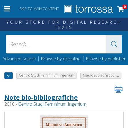
0
SKIP TO MAIN CONTENT
YOUR STORE FOR DIGITAL RESEARCH
TEXTS
|
|
Advanced search
Browse by discipline
Browse by publisher
Centro Studi Femininum Ingenium
Medioevo adriatico :...
Note bio-bibliografiche
2010 -
Centro Studi Femininum Ingenium