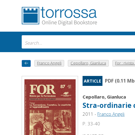
Franco Angeli
Cepollaro, Gianluca
For : rivista 
PDF (0.11 Mb
ARTICLE
Cepollaro, Gianluca
Stra-ordinarie
2011 -
Franco Angeli
P. 33-40