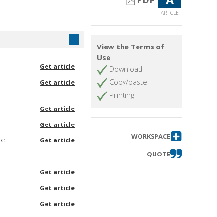
PDF
ARTICLE
View the Terms of
Use
Get article
Download
Copy/paste
Get article
Printing
Get article
Get article
WORKSPACE
ne
Get article
QUOTE
Get article
Get article
Get article