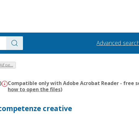
Advanced searc
Aif pe...
)
Compatible only with Adobe Acrobat Reader - free s
how to open the files
)
 competenze creative