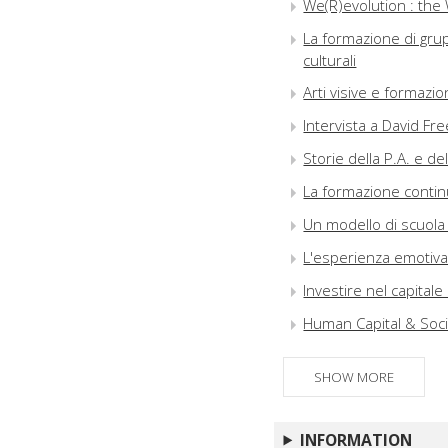
We(R)evolution : the
La formazione di grup
culturali
Arti visive e formazio
Intervista a David Fr
Storie della P.A. e de
La formazione continu
Un modello di scuola i
L'esperienza emotiva a
Investire nel capital
Human Capital & Soci
Give More Attention 
Challenges for Educat
SHOW MORE
Verso l'organizzazion
I edizione AIFORLIFE
INFORMATION