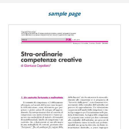
la schizofrenia
sample page
rmazione
alogo con gli autori