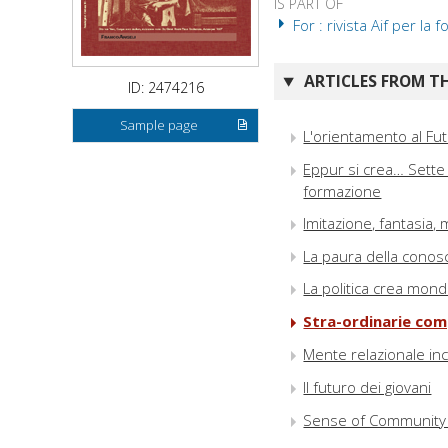
IS PART OF
For : rivista Aif per la
ARTICLES FROM TH
ID: 2474216
Sample page
L'orientamento al Fut
Eppur si crea… Sette 
formazione
Imitazione, fantasia,
La paura della cono
La politica crea mondi
Stra-ordinarie com
Mente relazionale inc
Il futuro dei giovani
Sense of Community 