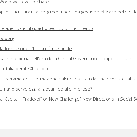
 World we Love to Share
pi multiculturali : accorgimenti per una gestione efficace delle dif
ne aziendale : il quadro teorico di riferimento
eedberg
lla formazione : 1 : l'unità nazionale
a in medicina nell'era della Clinical Governance : opportunità e crit
n Italia per il XXI secolo
l servizio della formazione : alcuni risultati da una ricerca qualita
e umano serve oggi ai giovani ed alle imprese?
al Capital… Trade-off or New Challenge? New Directions in Social 
to Social Networks as Links between Human and Social Capital : w
ion and Training?
e empatica : il contributo delle neuroscienze