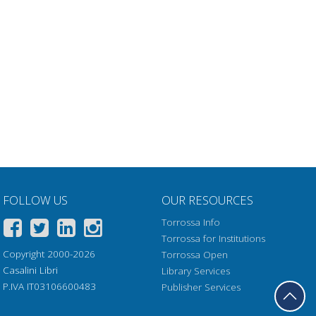
FOLLOW US
OUR RESOURCES
Torrossa Info
Torrossa for Institutions
Copyright 2000-2026
Torrossa Open
Casalini Libri
Library Services
P.IVA IT03106600483
Publisher Services