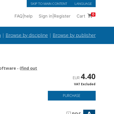
SKIP TO MAIN CONTENT
LANGUAGE
0
FAQ
|
help
Sign in
|
Register
Cart
h
|
Browse by discipline
|
Browse by publisher
oftware - (
find out
4.40
EUR
VAT Excluded
PURCHASE
A