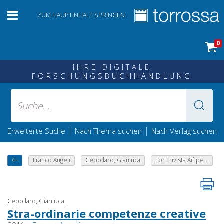
ZUM HAUPTINHALT SPRINGEN
0
IHRE DIGITALE
FORSCHUNGSBUCHHANDLUNG
|
|
Erweiterte Suche
Nach Thema suchen
Nach Verlag suchen
Franco Angeli
Cepollaro, Gianluca
For : rivista Aif pe...
Cepollaro, Gianluca
Stra-ordinarie competenze creative