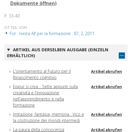
Dokumente öffnen
)
P. 33-40
IST TEIL VON
For : rivista Aif per la formazione : 87, 2, 2011
ARTIKEL AUS DERSELBEN AUSGABE (EINZELN
ERHÄLTLICH)
L'orientamento al Futuro per il
Artikel abrufen
Rinascimento cognitivo
Eppur si crea… Sette appunti sulla
Artikel abrufen
creatività e l'innovazione
nell'apprendimento e nella
formazione
Imitazione, fantasia, memoria : Vico e
Artikel abrufen
la costruzione dei mondi intermedi
La paura della conoscenza
Artikel abrufen