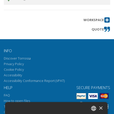
al '68
Il Sessantotto e l'Università di Pisa
Get chapter
WORKSPACE
QUOTE
INFO
Discover Torrossa
Privacy Policy
Cookie Policy
Accessibility
Accessibility Conformance Report (VPAT)
HELP
SECURE PAYMENTS
FAQ
How to open files
×
Torrossa Reader
Copyright obligations