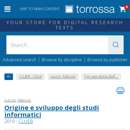
0
SKIP TO MAIN CONTENT
YOUR STORE FOR DIGITAL RESEARCH
TEXTS
|
|
Advanced search
Browse by discipline
Browse by publisher
CLUEB : CISUI
Luccio, Fabrizio
Per una storia dell'...
Luccio, Fabrizio
Origine e sviluppo degli studi
informatici
2010 -
CLUEB