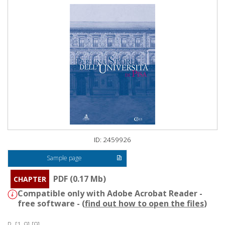
ID: 2459926
Sample page
PDF (0.17 Mb)
CHAPTER
Compatible only with Adobe Acrobat Reader -
free software - (
find out how to open the files
)
P. [1-9] [9]