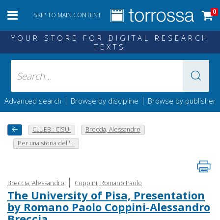
0
SKIP TO MAIN CONTENT
YOUR STORE FOR DIGITAL RESEARCH
TEXTS
|
|
Advanced search
Browse by discipline
Browse by publisher
CLUEB : CISUI
Breccia, Alessandro
Per una storia dell'...
|
Breccia, Alessandro
Coppini, Romano Paolo
The University of Pisa, Presentation
by Romano Paolo Coppini-Alessandro
Breccia