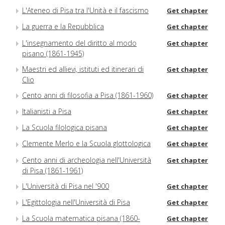
L'Ateneo di Pisa tra l'Unità e il fascismo
Get chapter
La guerra e la Repubblica
Get chapter
L'insegnamento del diritto al modo
Get chapter
pisano (1861-1945)
Maestri ed allievi, istituti ed itinerari di
Get chapter
Clio
Cento anni di filosofia a Pisa (1861-1960)
Get chapter
Italianisti a Pisa
Get chapter
La Scuola filologica pisana
Get chapter
Clemente Merlo e la Scuola glottologica
Get chapter
Cento anni di archeologia nell'Università
Get chapter
di Pisa (1861-1961)
L'Università di Pisa nel '900
Get chapter
L'Egittologia nell'Università di Pisa
Get chapter
La Scuola matematica pisana (1860-
Get chapter