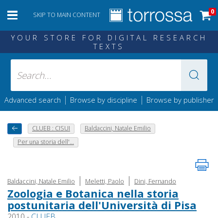
0
SKIP TO MAIN CONTENT
YOUR STORE FOR DIGITAL RESEARCH
TEXTS
|
|
Advanced search
Browse by discipline
Browse by publisher
CLUEB : CISUI
Baldaccini, Natale Emilio
Per una storia dell'...
|
|
Baldaccini, Natale Emilio
Meletti, Paolo
Dini, Fernando
Zoologia e Botanica nella storia
postunitaria dell'Università di Pisa
2010 -
CLUEB