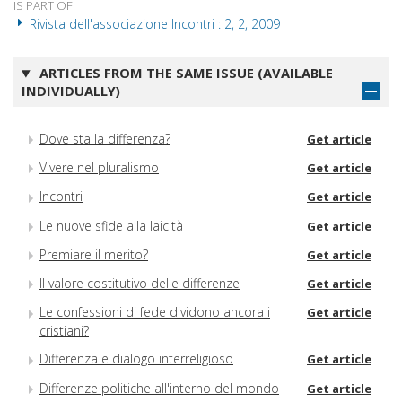
IS PART OF
Rivista dell'associazione Incontri : 2, 2, 2009
ARTICLES FROM THE SAME ISSUE (AVAILABLE
INDIVIDUALLY)
Dove sta la differenza?
Get article
Vivere nel pluralismo
Get article
Incontri
Get article
Le nuove sfide alla laicità
Get article
Premiare il merito?
Get article
Il valore costitutivo delle differenze
Get article
Le confessioni di fede dividono ancora i
Get article
cristiani?
Differenza e dialogo interreligioso
Get article
Differenze politiche all'interno del mondo
Get article