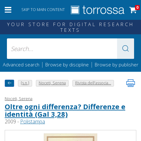
0
SKIP TO MAIN CONTENT
YOUR STORE FOR DIGITAL RESEARCH
TEXTS
|
|
Advanced search
Browse by discipline
Browse by publisher
[s.n.]
Noceti, Serena
Rivista dell'associa...
Noceti, Serena
Oltre ogni differenza? Differenze e
identità (Gal 3,28)
2009 -
Polistampa