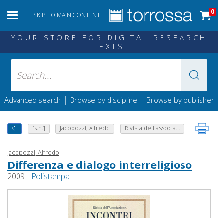
0
SKIP TO MAIN CONTENT
YOUR STORE FOR DIGITAL RESEARCH
TEXTS
|
|
Advanced search
Browse by discipline
Browse by publisher
[s.n.]
Jacopozzi, Alfredo
Rivista dell'associa...
Jacopozzi, Alfredo
Differenza e dialogo interreligioso
2009 -
Polistampa