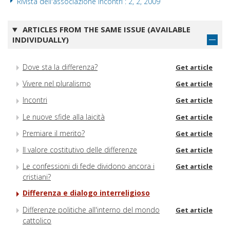
Rivista dell'associazione Incontri : 2, 2, 2009
ARTICLES FROM THE SAME ISSUE (AVAILABLE
INDIVIDUALLY)
Dove sta la differenza?
Get article
Vivere nel pluralismo
Get article
Incontri
Get article
Le nuove sfide alla laicità
Get article
Premiare il merito?
Get article
Il valore costitutivo delle differenze
Get article
Le confessioni di fede dividono ancora i
Get article
cristiani?
Differenza e dialogo interreligioso
Differenze politiche all'interno del mondo
Get article
cattolico