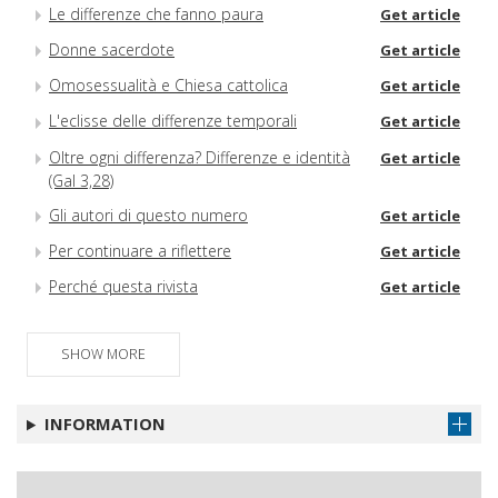
Le differenze che fanno paura
Get article
Donne sacerdote
Get article
Omosessualità e Chiesa cattolica
Get article
L'eclisse delle differenze temporali
Get article
Oltre ogni differenza? Differenze e identità
Get article
(Gal 3,28)
Gli autori di questo numero
Get article
Per continuare a riflettere
Get article
Perché questa rivista
Get article
SHOW MORE
INFORMATION