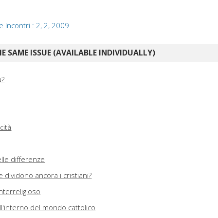
e Incontri : 2, 2, 2009
E SAME ISSUE (AVAILABLE INDIVIDUALLY)
a?
cità
elle differenze
 dividono ancora i cristiani?
nterreligioso
ll'interno del mondo cattolico