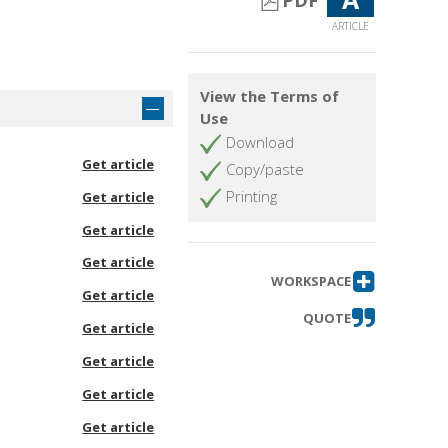
PDF
ARTICLE
View the Terms of
Use
Download
Get article
Copy/paste
Printing
Get article
Get article
Get article
WORKSPACE
Get article
QUOTE
Get article
Get article
Get article
Get article