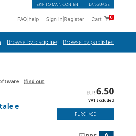
SKIP TO MAIN CONTENT
LANGUAGE
0
FAQ
|
help
Sign in
|
Register
Cart
h
|
Browse by discipline
|
Browse by publisher
oftware - (
find out
6.50
EUR
VAT Excluded
tale e
PURCHASE
A