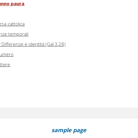
fanno paura
sa cattolica
renze temporali
 Differenze e identità (Gal 3,28)
 numero
ettere
a
sample page