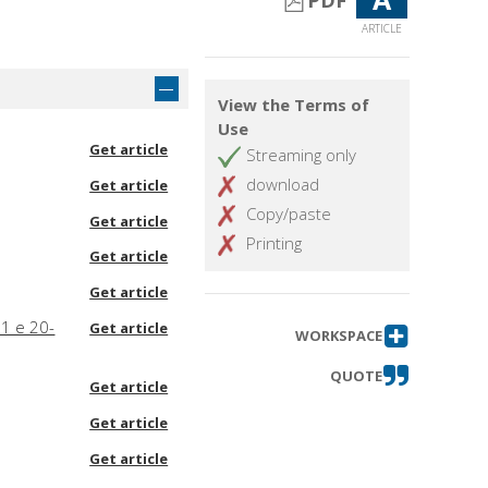
PDF
ARTICLE
View the Terms of
Use
Get article
Streaming only
download
Get article
Copy/paste
Get article
Printing
Get article
Get article
 1 e 20-
Get article
WORKSPACE
QUOTE
Get article
Get article
Get article