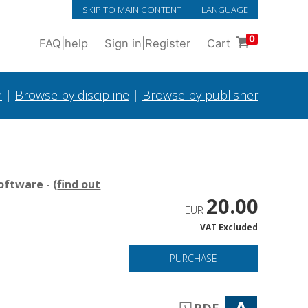
SKIP TO MAIN CONTENT
LANGUAGE
0
FAQ
|
help
Sign in
|
Register
Cart
h
|
Browse by discipline
|
Browse by publisher
oftware - (
find out
20.00
EUR
VAT Excluded
PURCHASE
A