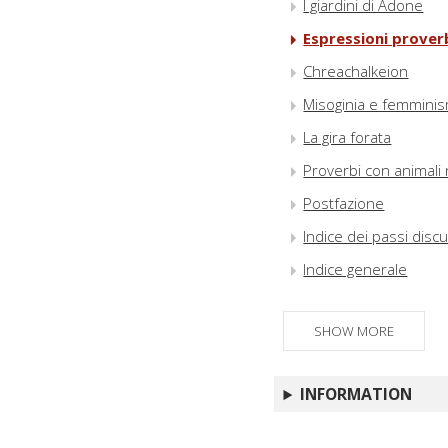
I giardini di Adone
Espressioni proverb
Chreachalkeion
Misoginia e femminism
La gira forata
Proverbi con animali 
Postfazione
Indice dei passi discu
Indice generale
SHOW MORE
INFORMATION