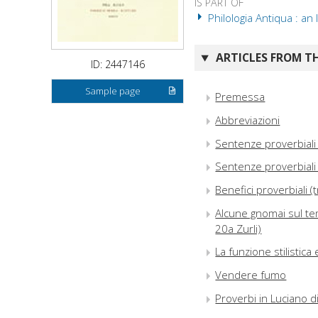
IS PART OF
Philologia Antiqua : an 
ARTICLES FROM TH
ID: 2447146
Sample page
Premessa
Abbreviazioni
Sentenze proverbiali 
Sentenze proverbiali 
Benefici proverbiali (
Alcune gnomai sul tem
20a Zurli)
La funzione stilistica
Vendere fumo
Proverbi in Luciano 