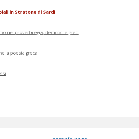
iali in Stratone di Sardi
o nei proverbi egizi, demotici e greci
nella poesia greca
ssi