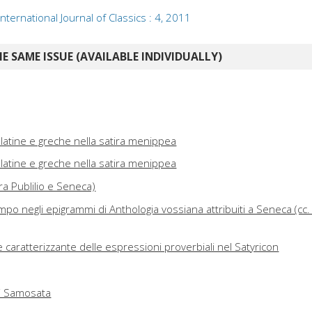
International Journal of Classics : 4, 2011
E SAME ISSUE (AVAILABLE INDIVIDUALLY)
latine e greche nella satira menippea
latine e greche nella satira menippea
tra Publilio e Seneca)
po negli epigrammi di Anthologia vossiana attribuiti a Seneca (cc.
 e caratterizzante delle espressioni proverbiali nel Satyricon
di Samosata