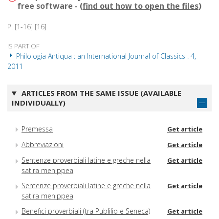
free software - (
find out how to open the files
)
P. [1-16] [16]
IS PART OF
Philologia Antiqua : an International Journal of Classics : 4,
2011
ARTICLES FROM THE SAME ISSUE (AVAILABLE
INDIVIDUALLY)
Premessa
Get article
Abbreviazioni
Get article
Sentenze proverbiali latine e greche nella
Get article
satira menippea
Sentenze proverbiali latine e greche nella
Get article
satira menippea
Benefici proverbiali (tra Publilio e Seneca)
Get article