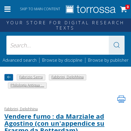
0
SKIP TO MAIN CONTENT
YOUR STORE FOR DIGITAL RESEARCH
TEXTS
|
|
Advanced search
Browse by discipline
Browse by publisher
Fabrizio Serra
Fabbrini, Delphhina
Philologia Antiqua :...
Fabbrini, Delphhina
Vendere fumo : da Marziale ad
Agostino (con un'appendice su
Erasmo da Rotterdam)