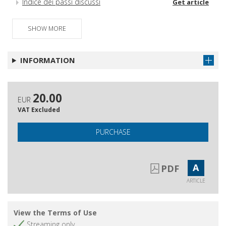
Indice dei passi discussi
Get article
Indice generale
Get article
SHOW MORE
INFORMATION
20.00
EUR
VAT Excluded
PURCHASE
A
PDF
ARTICLE
View the Terms of Use
Streaming only