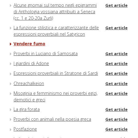
Alcune gnomai sul tempo negli epigrammi
Get article
di Anthologia vossiana attribuiti a Seneca
(cc. 1 e 20-20a Zurli)
La funzione stilistica e caratterizzante delle
Get article
espressioni proverbiali nel Satyricon
Vendere fumo
Proverbi in Luciano di Samosata
Get article
I giardini di Adone
Get article
Espressioni proverbiali in Stratone di Sardi
Get article
Chreachalkeion
Get article
Misoginia e femminismo nei proverbi egizi,
Get article
demotici e greci
La gira forata
Get article
Proverbi con animali nella poesia greca
Get article
Postfazione
Get article