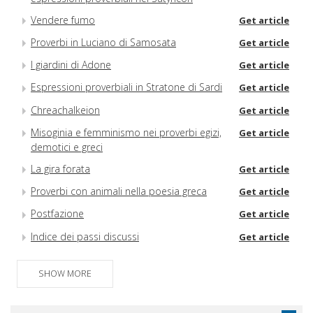
Vendere fumo
Get article
Proverbi in Luciano di Samosata
Get article
I giardini di Adone
Get article
Espressioni proverbiali in Stratone di Sardi
Get article
Chreachalkeion
Get article
Misoginia e femminismo nei proverbi egizi,
Get article
demotici e greci
La gira forata
Get article
Proverbi con animali nella poesia greca
Get article
Postfazione
Get article
Indice dei passi discussi
Get article
Indice generale
Get article
SHOW MORE