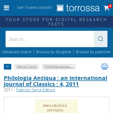
0
SKIP TO MAIN CONTENT
YOUR STORE FOR DIGITAL RESEARCH
TEXTS
|
|
Advanced search
Browse by discipline
Browse by publisher
Fabrizio Serra
Philologia Antiqua :...
Philologia Antiqua : an International
Journal of Classics : 4, 2011
2011 -
Fabrizio Serra Editore