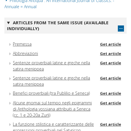
Philologia Antiqua : An International Journal of Classics. -
Annuale = Annual
ARTICLES FROM THE SAME ISSUE (AVAILABLE
INDIVIDUALLY)
Premessa
Get article
Abbreviazioni
Get article
Sentenze proverbiali latine e greche nella
Get article
satira menippea
Sentenze proverbiali latine e greche nella
Get article
satira menippea
Benefici proverbiali (tra Publilio e Seneca)
Get article
Alcune gnomai sul tempo negli epigrammi
Get article
di Anthologia vossiana attribuiti a Seneca
(cc. 1 e 20-20a Zurli)
La funzione stilistica e caratterizzante delle
Get article
espressioni proverbiali nel Satyricon