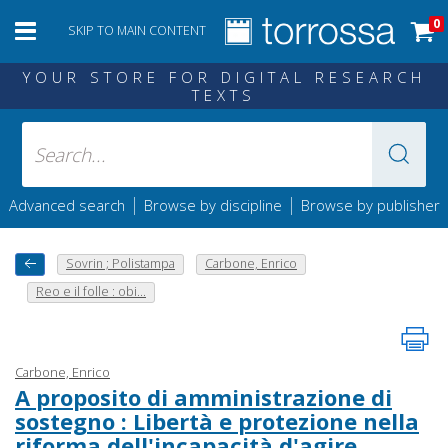
0
SKIP TO MAIN CONTENT
YOUR STORE FOR DIGITAL RESEARCH
TEXTS
|
|
Advanced search
Browse by discipline
Browse by publisher
Sovrin ; Polistampa
Carbone, Enrico
Reo e il folle : obi...
Carbone, Enrico
A proposito di amministrazione di
sostegno : Libertà e protezione nella
riforma dell'incapacità d'agire