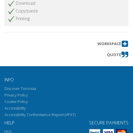
Download
Copy/paste
Printing
WORKSPACE
QUOTE
INFO
Discover Torrossa
Privacy Policy
Cookie Policy
Accessibility
Accessibility Conformance Report (VPAT)
HELP
SECURE PAYMENTS
FAQ