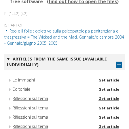
free software - (
find out how to open the files
)
P. [1-42] [42]
IS PART OF
Reo e il folle : obiettivo sulla psicopatologia penitenziaria e
trasgressiva = The Wicked and the Mad. Gennaio/dicembre 2004
- Gennaio/giugno 2005, 2005
ARTICLES FROM THE SAME ISSUE (AVAILABLE
INDIVIDUALLY)
Le immagini
Get article
Editoriale
Get article
Riflessioni sul tema
Get article
Riflessioni sul tema
Get article
Riflessioni sul tema
Get article
Riflessioni sul tema
Get article