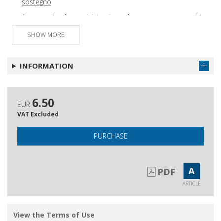
sostegno
A proposito di amministrazione di
Get article
sostegno
SHOW MORE
A proposito di amministrazione di
Get article
sostegno
INFORMATION
Imaginare
Get article
6.50
EUR
VAT Excluded
PURCHASE
A
PDF
ARTICLE
View the Terms of Use