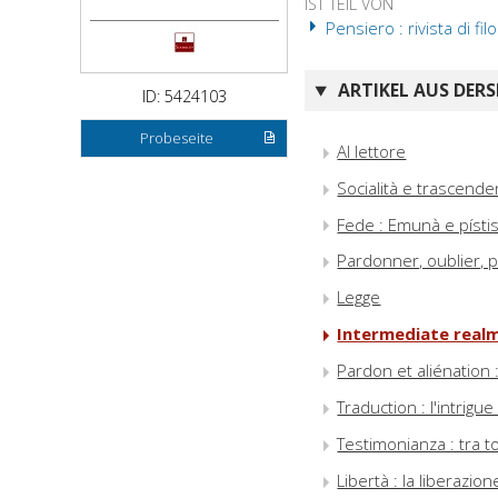
IST TEIL VON
Pensiero : rivista di filo
ARTIKEL AUS DERS
ID: 5424103
Probeseite
Al lettore
Socialità e trascende
Fede : Emunà e písti
Pardonner, oublier, 
Legge
Intermediate realm
Pardon et aliénation
Traduction : l'intrig
Testimonianza : tra 
Libertà : la liberazion