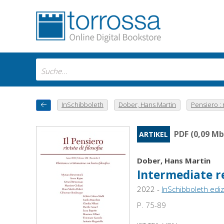
InSchibboleth
Dober, Hans Martin
Pensiero : r
PDF (0,09 Mb
ARTIKEL
Dober, Hans Martin
Intermediate r
2022 -
InSchibboleth ediz
P. 75-89