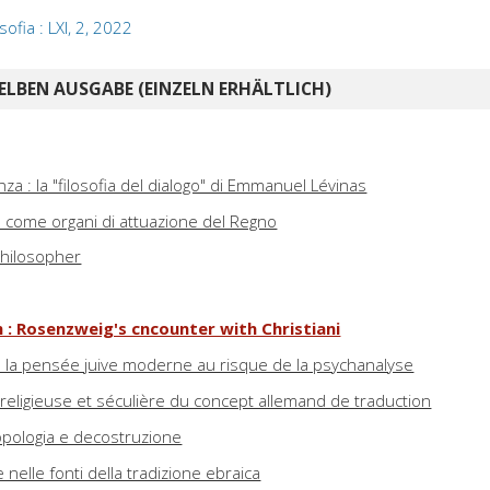
sofia : LXI, 2, 2022
ELBEN AUSGABE (EINZELN ERHÄLTLICH)
nza : la "filosofia del dialogo" di Emmanuel Lévinas
s come organi di attuazione del Regno
philosopher
 : Rosenzweig's cncounter with Christiani
 : la pensée juive moderne au risque de la psychanalyse
ue religieuse et séculière du concept allemand de traduction
topologia e decostruzione
e nelle fonti della tradizione ebraica