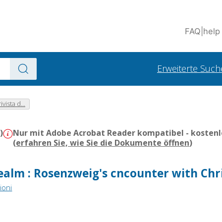
FAQ
|
help
Erweiterte Such
ivista d...
)
Nur mit Adobe Acrobat Reader kompatibel - kostenl
(
erfahren Sie, wie Sie die Dokumente öffnen
)
ealm : Rosenzweig's cncounter with Chri
ioni