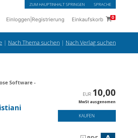
ZUM HAUPTINHALT SPRINGEN
SPRACHE
0
Einloggen
|
Registrierung
Einkaufskorb
e
|
Nach Thema suchen
|
Nach Verlag suchen
ose Software -
10,00
EUR
MwSt ausgenomen
stiani
KAUFEN
A