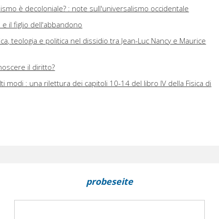
aismo è decoloniale? : note sull'universalismo occidentale
e il figlio dell'abbandono
etica, teologia e politica nel dissidio tra Jean-Luc Nancy e Maurice
oscere il diritto?
ti modi : una rilettura dei capitoli 10-14 del libro IV della Fisica di
probeseite