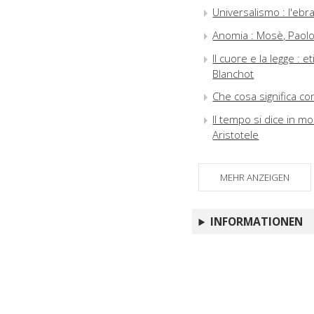
Universalismo : l'ebr
Anomia : Mosè, Paolo 
Il cuore e la legge : 
Blanchot
Che cosa significa con
Il tempo si dice in mol
Aristotele
MEHR ANZEIGEN
INFORMATIONEN