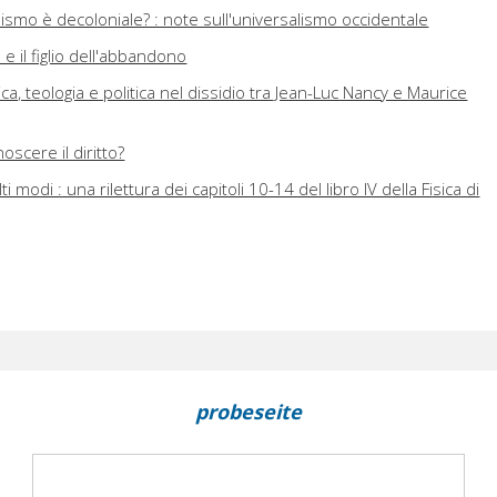
aismo è decoloniale? : note sull'universalismo occidentale
e il figlio dell'abbandono
etica, teologia e politica nel dissidio tra Jean-Luc Nancy e Maurice
oscere il diritto?
ti modi : una rilettura dei capitoli 10-14 del libro IV della Fisica di
probeseite