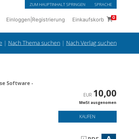
ZUM HAUPTINHALT SPRINGEN
SPRACHE
0
Einloggen
|
Registrierung
Einkaufskorb
e
|
Nach Thema suchen
|
Nach Verlag suchen
se Software -
10,00
EUR
MwSt ausgenomen
KAUFEN
A