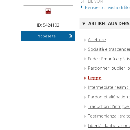
IST TEIL VON
Pensiero : rivista di filo
ARTIKEL AUS DERS
ID: 5424102
Probeseite
Al lettore
Socialità e trascende
Fede : Emunà e písti
Pardonner, oublier, 
Legge
Intermediate realm :
Pardon et aliénation
Traduction : l'intrig
Testimonianza : tra 
Libertà : la liberazion