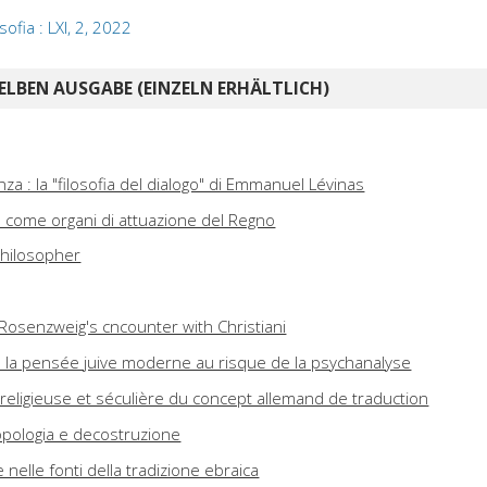
sofia : LXI, 2, 2022
ELBEN AUSGABE (EINZELN ERHÄLTLICH)
nza : la "filosofia del dialogo" di Emmanuel Lévinas
s come organi di attuazione del Regno
philosopher
 Rosenzweig's cncounter with Christiani
 : la pensée juive moderne au risque de la psychanalyse
ue religieuse et séculière du concept allemand de traduction
topologia e decostruzione
e nelle fonti della tradizione ebraica