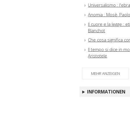
Universalismo : l'ebr
Anomia : Mosè, Paolo 
Il cuore e la legge : 
Blanchot
Che cosa significa con
Il tempo si dice in mol
Aristotele
MEHR ANZEIGEN
INFORMATIONEN