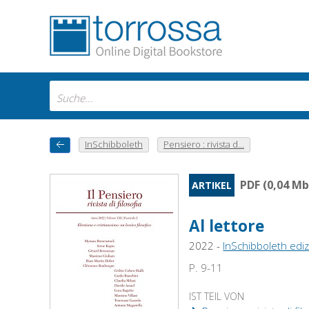
InSchibboleth
Pensiero : rivista d...
PDF (0,04 Mb
ARTIKEL
Al lettore
2022 -
InSchibboleth ediz
P. 9-11
IST TEIL VON