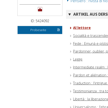
Pensiero : rivista di filo
ARTIKEL AUS DERS
ID: 5424092
Al lettore
Probeseite
Socialità e trascende
Fede : Emunà e písti
Pardonner, oublier, 
Legge
Intermediate realm :
Pardon et aliénation
Traduction : l'intrig
Testimonianza : tra 
Libertà : la liberazion
Universalismo : l'ebr