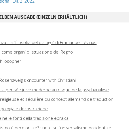
sofia : LXI, 2, 2022
ELBEN AUSGABE (EINZELN ERHÄLTLICH)
nza : la "filosofia del dialogo" di Emmanuel Lévinas
s come organi di attuazione del Regno
philosopher
 Rosenzweig's cncounter with Christiani
 : la pensée juive moderne au risque de la psychanalyse
ue religieuse et séculière du concept allemand de traduction
topologia e decostruzione
e nelle fonti della tradizione ebraica
aismo è decoloniale? : note sull'universalismo occidentale