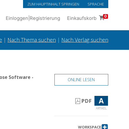
ZUM HAUPTINHALT SPRINGEN
SPRACHE
0
Einloggen
|
Registrierung
Einkaufskorb
e
|
Nach Thema suchen
|
Nach Verlag suchen
ose Software -
ONLINE LESEN
A
PDF
ARTIKEL
WORKSPACE