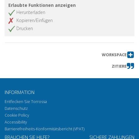
Erlaubte Funktionen anzeigen
Herunterladen
Kopieren/Einfügen
Drucken
WORKSPACE
ZITIERE
INFORMATION
Entfecken Sie Torrossa
Datenschutz
Cookie Policy
Accessibility
Barrierefreiheits-Konformitätsbericht (VPAT)
BRAUCHEN SIE HILFE?
SICHERE ZAHLUNGEN