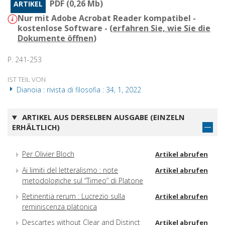
PDF (0,26 Mb)
ARTIKEL
Nur mit Adobe Acrobat Reader kompatibel -
kostenlose Software - (
erfahren Sie, wie Sie die
Dokumente öffnen
)
P. 241-253
IST TEIL VON
Dianoia : rivista di filosofia : 34, 1, 2022
ARTIKEL AUS DERSELBEN AUSGABE (EINZELN
ERHÄLTLICH)
Per Olivier Bloch
Artikel abrufen
Ai limiti del letteralismo : note
Artikel abrufen
metodologiche sul “Timeo” di Platone
Retinentia rerum : Lucrezio sulla
Artikel abrufen
reminiscenza platonica
Descartes without Clear and Distinct
Artikel abrufen