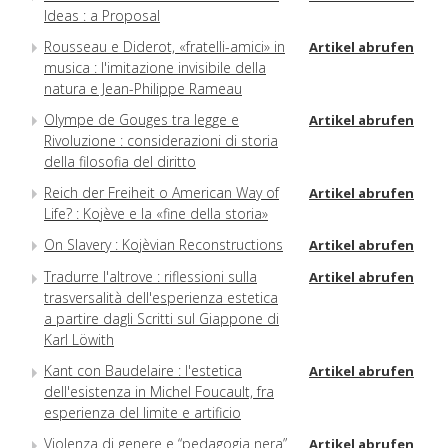
Ideas : a Proposal
Rousseau e Diderot, «fratelli-amici» in
Artikel abrufen
musica : l'imitazione invisibile della
natura e Jean-Philippe Rameau
Olympe de Gouges tra legge e
Artikel abrufen
Rivoluzione : considerazioni di storia
della filosofia del diritto
Reich der Freiheit o American Way of
Artikel abrufen
Life? : Kojève e la «fine della storia»
On Slavery : Kojèvian Reconstructions
Artikel abrufen
Tradurre l'altrove : riflessioni sulla
Artikel abrufen
trasversalità dell'esperienza estetica
a partire dagli Scritti sul Giappone di
Karl Löwith
Kant con Baudelaire : l'estetica
Artikel abrufen
dell'esistenza in Michel Foucault, fra
esperienza del limite e artificio
Violenza di genere e “pedagogia nera”
Artikel abrufen