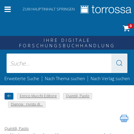
ZUM HAUPTINHALT SPRINGEN
0
IHRE DIGITALE
FORSCHUNGSBUCHHANDLUNG
|
|
Erweiterte Suche
Nach Thema suchen
Nach Verlag suchen
Enrico Mucchi Editore
Quintili, Paolo
Dianoia : rivista di...
Quintili, Paolo