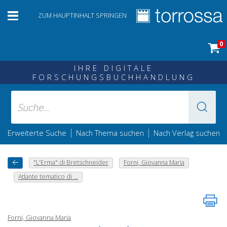
ZUM HAUPTINHALT SPRINGEN
0
IHRE DIGITALE
FORSCHUNGSBUCHHANDLUNG
|
|
Erweiterte Suche
Nach Thema suchen
Nach Verlag suchen
"L'Erma" di Bretschneider
Forni, Giovanna Maria
Atlante tematico di ...
Forni, Giovanna Maria