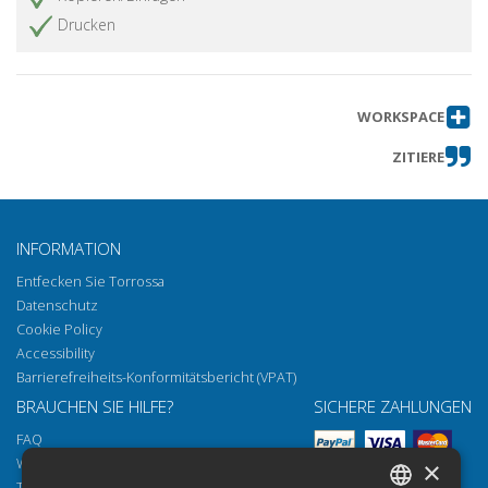
Drucken
WORKSPACE
ZITIERE
INFORMATION
Entfecken Sie Torrossa
Datenschutz
Cookie Policy
Accessibility
Barrierefreiheits-Konformitätsbericht (VPAT)
BRAUCHEN SIE HILFE?
SICHERE ZAHLUNGEN
FAQ
Wie öffnen Sie unsere Dokumente
×
Torrossa Reader