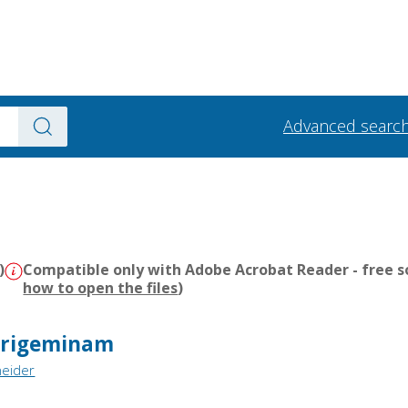
Advanced searc
)
Compatible only with Adobe Acrobat Reader - free s
how to open the files
)
Trigeminam
neider