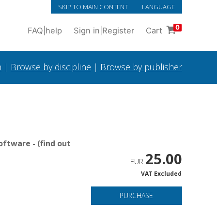
SKIP TO MAIN CONTENT
LANGUAGE
0
FAQ
|
help
Sign in
|
Register
Cart
h
|
Browse by discipline
|
Browse by publisher
oftware - (
find out
25.00
EUR
VAT Excluded
PURCHASE