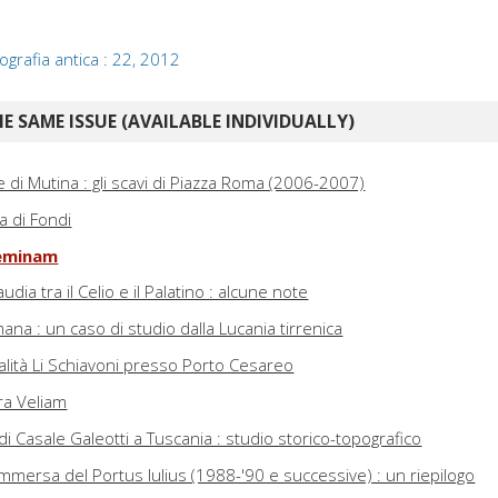
ografia antica : 22, 2012
E SAME ISSUE (AVAILABLE INDIVIDUALLY)
di Mutina : gli scavi di Piazza Roma (2006-2007)
a di Fondi
geminam
udia tra il Celio e il Palatino : alcune note
omana : un caso di studio dalla Lucania tirrenica
alità Li Schiavoni presso Porto Cesareo
tra Veliam
di Casale Galeotti a Tuscania : studio storico-topografico
mmersa del Portus Iulius (1988-'90 e successive) : un riepilogo