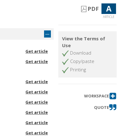
A
PDF
ARTICLE
View the Terms of
Use
Get article
Download
Copy/paste
Get article
Printing
Get article
Get article
WORKSPACE
Get article
QUOTE
Get article
Get article
Get article