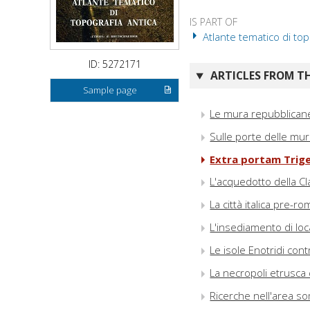
IS PART OF
Atlante tematico di top
ID: 5272171
ARTICLES FROM TH
Sample page
Le mura repubblicane 
Sulle porte delle mur
Extra portam Tri
L'acquedotto della Cla
La città italica pre-r
L'insediamento di loc
Le isole Enotridi con
La necropoli etrusca 
Ricerche nell'area so