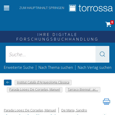
ZUM HAUPTINHALT SPRINGEN
0
IHRE DIGITALE
FORSCHUNGSBUCHHANDLUNG
|
|
Erweiterte Suche
Nach Thema suchen
Nach Verlag suchen
Institut Català d'Arqueologia Clàssica
Parada Lopez De Corselas, Manuel
Tarraco Biennal : ac...
|
Parada Lopez De Corselas, Manuel
De Maria, Sandro