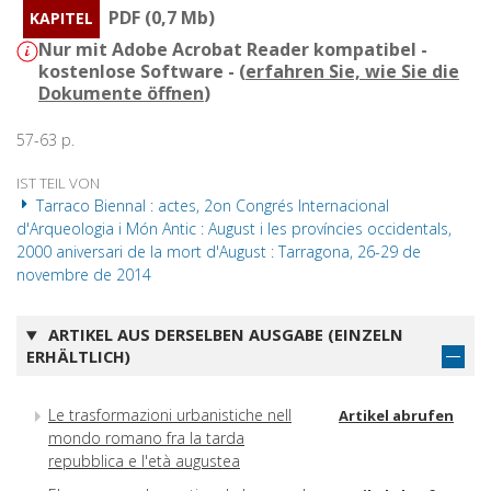
PDF (0,7 Mb)
KAPITEL
Nur mit Adobe Acrobat Reader kompatibel -
kostenlose Software - (
erfahren Sie, wie Sie die
Dokumente öffnen
)
57-63 p.
IST TEIL VON
Tarraco Biennal : actes, 2on Congrés Internacional
d'Arqueologia i Món Antic : August i les províncies occidentals,
2000 aniversari de la mort d'August : Tarragona, 26-29 de
novembre de 2014
ARTIKEL AUS DERSELBEN AUSGABE (EINZELN
ERHÄLTLICH)
Le trasformazioni urbanistiche nell
Artikel abrufen
mondo romano fra la tarda
repubblica e l'età augustea