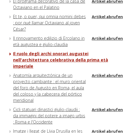
El programa decorativo de la casa de
Artikel abrufen
Octaviano en el Palatino
Et te, o puer, qui omnia nomini debes
Artikel abrufen
: por qué llamar Octaviano al joven
César?
Il rinnovamento edilizio di Ercolano in
Artikel abrufen
età augustea e giulio-claudia
Il ruolo degli archi onorari augustei
nell'architettura celebrativa della prima età
imperiale
Anatomía arquitectónica de un
Artikel abrufen
proyecto cambiante : el muro oriental
del foro de Augusto en Roma, el aula
del coloso y la cabecera del pórtico
meridional
Cicli statuari dinastici giulio-claudii :
Artikel abrufen
da immagini del potere a imago urbis
: Roma e l'Occidente
Imatge i llegat de Lívia Drusilla en les
Artikel abrufen