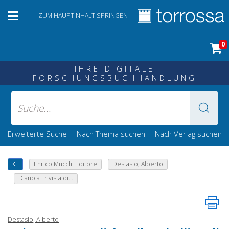
ZUM HAUPTINHALT SPRINGEN
0
IHRE DIGITALE
FORSCHUNGSBUCHHANDLUNG
|
|
Erweiterte Suche
Nach Thema suchen
Nach Verlag suchen
Enrico Mucchi Editore
Destasio, Alberto
Dianoia : rivista di...
Destasio, Alberto