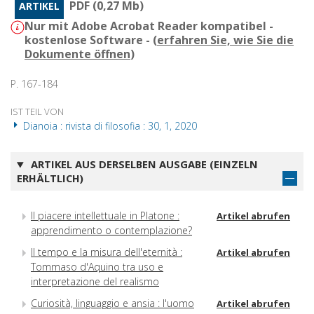
PDF (0,27 Mb)
ARTIKEL
Nur mit Adobe Acrobat Reader kompatibel -
kostenlose Software - (
erfahren Sie, wie Sie die
Dokumente öffnen
)
P. 167-184
IST TEIL VON
Dianoia : rivista di filosofia : 30, 1, 2020
ARTIKEL AUS DERSELBEN AUSGABE (EINZELN
ERHÄLTLICH)
Il piacere intellettuale in Platone :
Artikel abrufen
apprendimento o contemplazione?
Il tempo e la misura dell'eternità :
Artikel abrufen
Tommaso d'Aquino tra uso e
interpretazione del realismo
Curiosità, linguaggio e ansia : l'uomo
Artikel abrufen