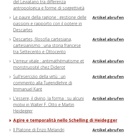
del Leviatano tra differenza
antropologica e forme di soggettività
Le paure della ragione : gestione delle
Artikel abrufen
passioni e rapporto con il potere in
Descartes
Descartes, filosofia cartesiana,
Artikel abrufen
cartesianismo : una storia francese
tra Settecento e Ottocento
L'erreur vitale : antimathématisme et
Artikel abrufen
monstruosité chez Diderot
Sull'esercizio della virtù : un
Artikel abrufen
commento alla Tugendlehre di
Immanuel Kant
L'essere, il divino, la forma : su alcuni
Artikel abrufen
motivi in Walter F. Otto e Martin
Heidegger
Agire e temporalità nello Schelling di Heidegger
Il Platone di Enzo Melandri
Artikel abrufen