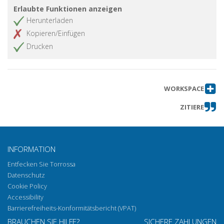
Erlaubte Funktionen anzeigen
Herunterladen
Kopieren/Einfügen
Drucken
WORKSPACE
ZITIERE
INFORMATION
Entfecken Sie Torrossa
Datenschutz
Cookie Policy
Accessibility
Barrierefreiheits-Konformitätsbericht (VPAT)
BRAUCHEN SIE HILFE?
SICHERE ZAHLUNGEN