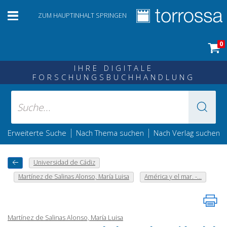
ZUM HAUPTINHALT SPRINGEN
0
IHRE DIGITALE
FORSCHUNGSBUCHHANDLUNG
|
|
Erweiterte Suche
Nach Thema suchen
Nach Verlag suchen
Universidad de Cádiz
Martínez de Salinas Alonso, María Luisa
América y el mar. -...
Martínez de Salinas Alonso, María Luisa