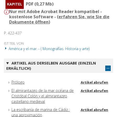
PDF (0,27 Mb)
KAPITEL
Nur mit Adobe Acrobat Reader kompatibel -
kostenlose Software - (
erfahren Sie, wie Sie die
Dokumente öffnen
)
P. 422-437
IST TEIL VON
América y el mar. - ( Monografías. Historia y arte)
ARTIKEL AUS DERSELBEN AUSGABE (EINZELN
ERHÄLTLICH)
Prólogo
Artikel abrufen
El almirantazgo de la mar océana de
Artikel abrufen
Cristóbal Colón y el almirantazgo
castellano medieval
La escribanía de marina de Cádiz :
Artikel abrufen
una aproximación