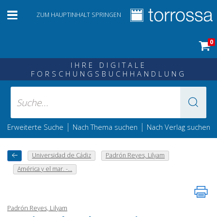
ZUM HAUPTINHALT SPRINGEN
0
IHRE DIGITALE
FORSCHUNGSBUCHHANDLUNG
|
|
Erweiterte Suche
Nach Thema suchen
Nach Verlag suchen
Universidad de Cádiz
Padrón Reyes, Lilyam
América y el mar. -...
Padrón Reyes, Lilyam