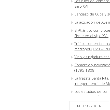
Los hijos del comerci
siglo XVIII
Santiago de Cuba y su
La actuación de Avel
El Atlántico como pu
Firme en el siglo XVI.
Tráfico comercial en
metrópoli (1650-170
Vino y singladura atlá
Comercio y navegació
(1795-1808)
La fragata Santa Rita
independencia de Méx
Los estudios de comer
períodorepublicano : 
El registro del navío
MEHR ANZEIGEN