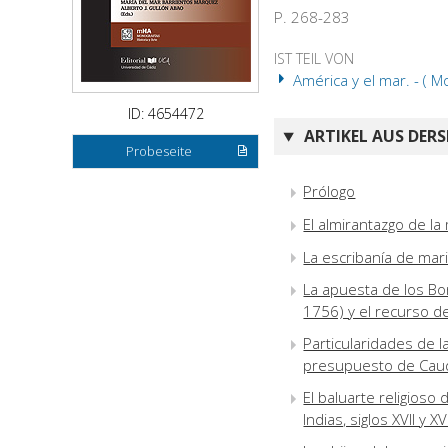
P. 268-283
IST TEIL VON
América y el mar. - ( Mo
ID: 4654472
ARTIKEL AUS DERS
Probeseite
Prólogo
El almirantazgo de la
La escribanía de mar
La apuesta de los Bor
1756) y el recurso d
Particularidades de 
presupuesto de Cau
El baluarte religioso
Indias, siglos XVII y XVI