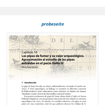
y su valor arqueológico : aproximación al estudio de las pip
 ingleses en el Perú tardovirreinal
ica : naufragios históricos desde las fuentes documentales
probeseite
 en la bahía dominicana de Manzanillo en 1794 : una extensión d
 comunicación y transporte norteamericano del siglo XIX : una
proyectos españoles de navegación interior
 de marinos en la segunda mitad del siglo XIX.
 primer viaje de Cristóbal Colón
 navegación astronómica en América : Colón y Vespuccio (1492-1
n el viaje a la América Meridional de Antonio de Ulloa
exploración del litoral centroamericano por Antonio Porta y costa