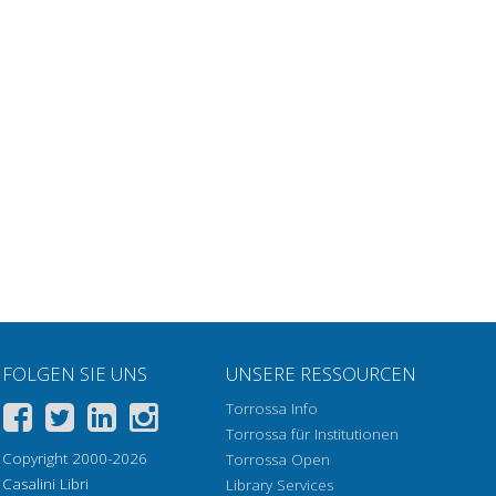
FOLGEN SIE UNS
UNSERE RESSOURCEN
Torrossa Info
Torrossa für Institutionen
Copyright 2000-2026
Torrossa Open
Casalini Libri
Library Services