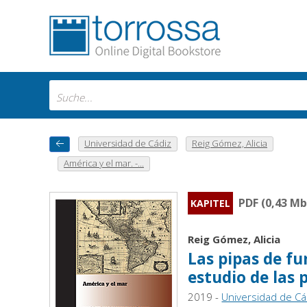
Universidad de Cádiz
Reig Gómez, Alicia
América y el mar. -...
PDF (0,43 Mb
KAPITEL
Reig Gómez, Alicia
Las pipas de fu
estudio de las p
2019 -
Universidad de Cád