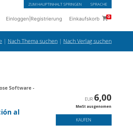
ZUM HAUPTINHALT SPRINGEN
SPRACHE
0
Einloggen
|
Registrierung
Einkaufskorb
e
|
Nach Thema suchen
|
Nach Verlag suchen
ose Software -
6,00
EUR
MwSt ausgenomen
ión al
KAUFEN