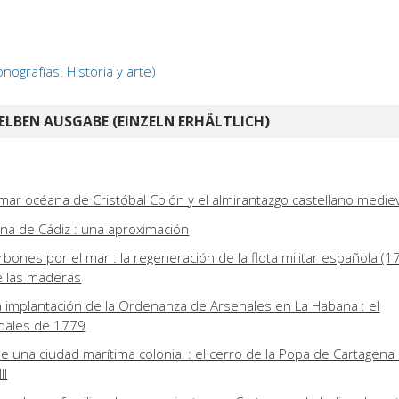
nografías. Historia y arte)
ELBEN AUSGABE (EINZELN ERHÄLTLICH)
 mar océana de Cristóbal Colón y el almirantazgo castellano medie
ina de Cádiz : una aproximación
bones por el mar : la regeneración de la flota militar española (1
e las maderas
la implantación de la Ordenanza de Arsenales en La Habana : el
dales de 1779
 de una ciudad marítima colonial : el cerro de la Popa de Cartagena
II