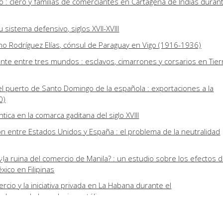
o : clero y familias de comerciantes en Cartagena de Indias durant
 sistema defensivo, siglos XVII-XVIII
ino Rodríguez Elías, cónsul de Paraguay en Vigo (1916-1936)
ente entre tres mundos : esclavos, cimarrones y corsarios en Tier
 el puerto de Santo Domingo de la española : exportaciones a la
0)
ntica en la comarca gaditana del siglo XVIII
n entre Estados Unidos y España : el problema de la neutralidad
, ¿la ruina del comercio de Manila? : un estudio sobre los efectos d
ico en Filipinas
cio y la iniciativa privada en La Habana durante el
el caso de los colegios católicos
 Santa María de Monserrat (1523)