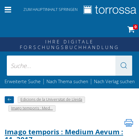
ZUM HAUPTINHALT SPRINGEN
0
IHRE DIGITALE
FORSCHUNGSBUCHHANDLUNG
|
|
Erweiterte Suche
Nach Thema suchen
Nach Verlag suchen
Edicions de la Universitat de Lleida
Imago temporis : Med...
Imago temporis : Medium Aevum :