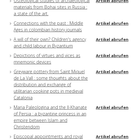
Osteological studies of archaeological
Artikel abrufen
materials from Bohai sites in Russia :
a state of the art.
Connections with the past : Middle
Artikel abrufen
Ages in colombian history journals
A will of their own? Children's agency
Artikel abrufen
and child labour in Byzantium
Depictions of virtues and vices as
Artikel abrufen
mnemonic devices
Greyware pottery from Saint Miquel
Artikel abrufen
de La Vall : some thoughts about the
distribution and exchange of
utilitarian cooking pots in medieval
Catalonia
Maria Paleologina and the Il-Khanate
Artikel abrufen
of Persia : a byzantine princess in an
empire between Islam and
Christendom
Episcopal appointments and royal
Artikel abrufen