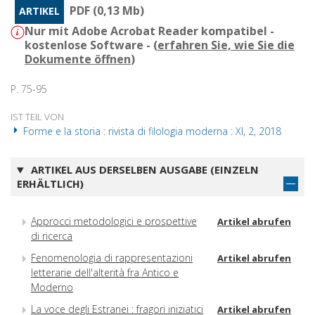
PDF (0,13 Mb)
ARTIKEL
Nur mit Adobe Acrobat Reader kompatibel -
kostenlose Software - (
erfahren Sie, wie Sie die
Dokumente öffnen
)
P. 75-95
IST TEIL VON
Forme e la storia : rivista di filologia moderna : XI, 2, 2018
ARTIKEL AUS DERSELBEN AUSGABE (EINZELN
ERHÄLTLICH)
Approcci metodologici e prospettive
Artikel abrufen
di ricerca
Fenomenologia di rappresentazioni
Artikel abrufen
letterarie dell'alterità fra Antico e
Moderno
La voce degli Estranei : fragori iniziatici
Artikel abrufen