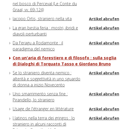
nel bosco di Perceval (Le Conte du
Graal, vv. 69-124)
Iacopo Ortis, straniero nella vita
Artikel abrufen
La gran bestia feria : mostri, ibridi e
Artikel abrufen
diavoli perturbanti
Da Feragu a Rodamonte : il
Artikel abrufen
paradigma del nemico
Con un'aria di forestiero e di filosofo : sulla soglia
di Dialoghi di Torquato Tasso e Giordano Bruno
Se lo straniero diventa nemico :
Artikel abrufen
alterità e soggettività in uno sguardo
di donna a inizio Novecento
Uno smarrimento senza fine :
Artikel abrufen
Pirandello, lo straniero
Usage de l'étranger en littérature
Artikel abrufen
I latinos nella terra dei gringos : lo
Artikel abrufen
straniero in alcuni racconti di