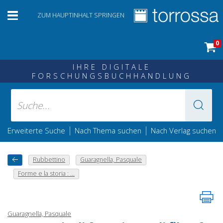
ZUM HAUPTINHALT SPRINGEN
0
IHRE DIGITALE
FORSCHUNGSBUCHHANDLUNG
|
|
Erweiterte Suche
Nach Thema suchen
Nach Verlag suchen
Rubbettino
Guaragnella, Pasquale
Forme e la storia : ...
Guaragnella, Pasquale