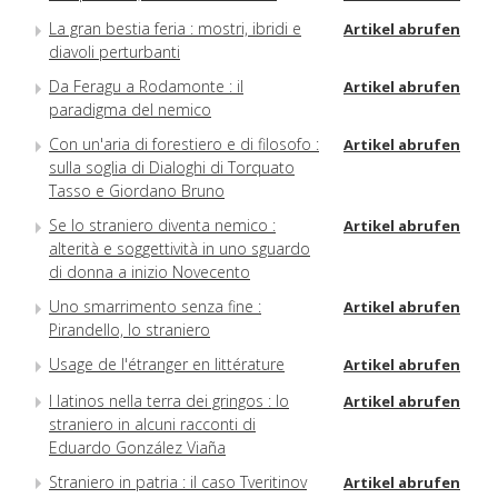
La gran bestia feria : mostri, ibridi e
Artikel abrufen
diavoli perturbanti
Da Feragu a Rodamonte : il
Artikel abrufen
paradigma del nemico
Con un'aria di forestiero e di filosofo :
Artikel abrufen
sulla soglia di Dialoghi di Torquato
Tasso e Giordano Bruno
Se lo straniero diventa nemico :
Artikel abrufen
alterità e soggettività in uno sguardo
di donna a inizio Novecento
Uno smarrimento senza fine :
Artikel abrufen
Pirandello, lo straniero
Usage de l'étranger en littérature
Artikel abrufen
I latinos nella terra dei gringos : lo
Artikel abrufen
straniero in alcuni racconti di
Eduardo González Viaña
Straniero in patria : il caso Tveritinov
Artikel abrufen