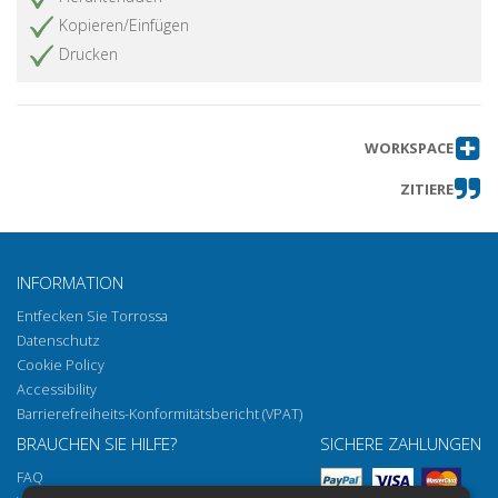
Gli autori
Artikel abrufen
Kopieren/Einfügen
Drucken
Norme redazionali per gli autori
Artikel abrufen
WORKSPACE
ZITIERE
INFORMATION
Entfecken Sie Torrossa
Datenschutz
Cookie Policy
Accessibility
Barrierefreiheits-Konformitätsbericht (VPAT)
BRAUCHEN SIE HILFE?
SICHERE ZAHLUNGEN
FAQ