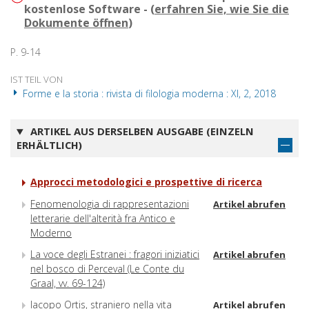
kostenlose Software - (
erfahren Sie, wie Sie die
Dokumente öffnen
)
P. 9-14
IST TEIL VON
Forme e la storia : rivista di filologia moderna : XI, 2, 2018
ARTIKEL AUS DERSELBEN AUSGABE (EINZELN
ERHÄLTLICH)
Approcci metodologici e prospettive di ricerca
Fenomenologia di rappresentazioni
Artikel abrufen
letterarie dell'alterità fra Antico e
Moderno
La voce degli Estranei : fragori iniziatici
Artikel abrufen
nel bosco di Perceval (Le Conte du
Graal, vv. 69-124)
Iacopo Ortis, straniero nella vita
Artikel abrufen