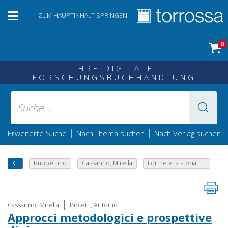
ZUM HAUPTINHALT SPRINGEN
0
IHRE DIGITALE
FORSCHUNGSBUCHHANDLUNG
|
|
Erweiterte Suche
Nach Thema suchen
Nach Verlag suchen
Rubbettino
Cassarino, Mirella
Forme e la storia : ...
|
Cassarino, Mirella
Pioletti, Antonio
Approcci metodologici e prospettive