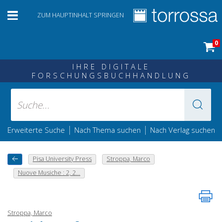
ZUM HAUPTINHALT SPRINGEN
0
IHRE DIGITALE
FORSCHUNGSBUCHHANDLUNG
|
|
Erweiterte Suche
Nach Thema suchen
Nach Verlag suchen
Pisa University Press
Stroppa, Marco
Nuove Musiche : 2, 2...
Stroppa, Marco