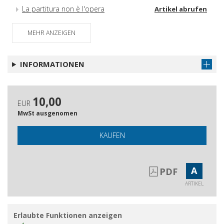
La partitura non è l'opera
Artikel abrufen
Come dovrebbe essere una rivista di
Artikel abrufen
MEHR ANZEIGEN
musica contemporanea oggi :
sondaggio n. 1 : opinioni e proposte
dei compositori italiani
INFORMATIONEN
10,00
EUR
MwSt ausgenomen
KAUFEN
A
PDF
ARTIKEL
Erlaubte Funktionen anzeigen