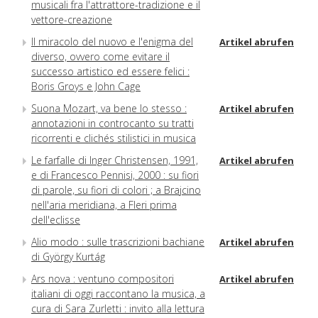
musicali fra l'attrattore-tradizione e il
vettore-creazione
Il miracolo del nuovo e l'enigma del
Artikel abrufen
diverso, ovvero come evitare il
successo artistico ed essere felici :
Boris Groys e John Cage
Suona Mozart, va bene lo stesso :
Artikel abrufen
annotazioni in controcanto su tratti
ricorrenti e clichés stilistici in musica
Le farfalle di Inger Christensen, 1991,
Artikel abrufen
e di Francesco Pennisi, 2000 : su fiori
di parole, su fiori di colori ; a Brajcino
nell'aria meridiana, a Fleri prima
dell'eclisse
Alio modo : sulle trascrizioni bachiane
Artikel abrufen
di György Kurtág
Ars nova : ventuno compositori
Artikel abrufen
italiani di oggi raccontano la musica, a
cura di Sara Zurletti : invito alla lettura