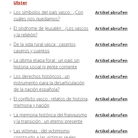
Ulster
Los símbolos del país vasco : ¿Con
Artikel abrufen
cuáles nos quedamos?
El síndrome de Jeusalén : ¿Los vascos
Artikel abrufen
y la religión?
De la vida rural vasca : caseríos,
Artikel abrufen
caseros y cuentos
La última etapa foral : un país sin
Artikel abrufen
historia social ni gente corriente
Los derechos históricos : un
Artikel abrufen
instrumento para la desarticulación
de la nación española?
El conflicto vasco : relatos de historia,
Artikel abrufen
memoria y nación
La memoria histórica del franquismo
Artikel abrufen
y la transición : un eterno presente
Las víctimas : del victimismo
Artikel abrufen
construido a las víctimas reales