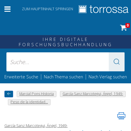
ZUM HAUPTINHALT SPRINGEN
0
IHRE DIGITALE
FORSCHUNGSBUCHHANDLUNG
|
|
Erweiterte Suche
Nach Thema suchen
Nach Verlag suchen
Marcial Pons Historia
García-Sanz Marcotegui, Ángel, 1949-
Peso de la identidad...
García-Sanz Marcotegui, Ángel, 1949-