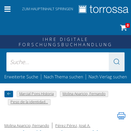
ZUM HAUPTINHALT SPRINGEN
0
IHRE DIGITALE
FORSCHUNGSBUCHHANDLUNG
|
|
Erweiterte Suche
Nach Thema suchen
Nach Verlag suchen
Marcial Pons Historia
Molina Aparicio, Fernando
Peso de la identidad...
|
Molina Aparicio, Fernando
Pérez Pérez, José A.