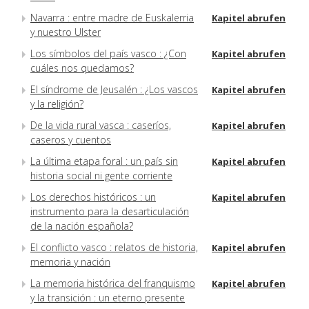
Navarra : entre madre de Euskalerria
Kapitel abrufen
y nuestro Ulster
Los símbolos del país vasco : ¿Con
Kapitel abrufen
cuáles nos quedamos?
El síndrome de Jeusalén : ¿Los vascos
Kapitel abrufen
y la religión?
De la vida rural vasca : caseríos,
Kapitel abrufen
caseros y cuentos
La última etapa foral : un país sin
Kapitel abrufen
historia social ni gente corriente
Los derechos históricos : un
Kapitel abrufen
instrumento para la desarticulación
de la nación española?
El conflicto vasco : relatos de historia,
Kapitel abrufen
memoria y nación
La memoria histórica del franquismo
Kapitel abrufen
y la transición : un eterno presente