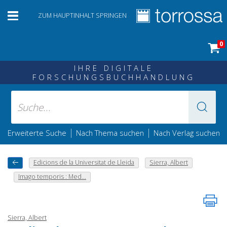
ZUM HAUPTINHALT SPRINGEN
0
IHRE DIGITALE
FORSCHUNGSBUCHHANDLUNG
|
|
Erweiterte Suche
Nach Thema suchen
Nach Verlag suchen
Edicions de la Universitat de Lleida
Sierra, Albert
Imago temporis : Med...
Sierra, Albert