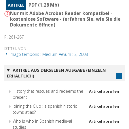
PDF (1,28 Mb)
ARTIKEL
Nur mit Adobe Acrobat Reader kompatibel -
kostenlose Software - (
erfahren Sie, wie Sie die
Dokumente öffnen
)
P. 261-287
IST TEIL VON
Imago temporis : Medium Aevum : 2, 2008
ARTIKEL AUS DERSELBEN AUSGABE (EINZELN
ERHÄLTLICH)
History that rescues and redeems the
Artikel abrufen
present
Joining the Club : a spanish historic
Artikel abrufen
towns atlas?
Who is who in Spanish medieval
Artikel abrufen
studies