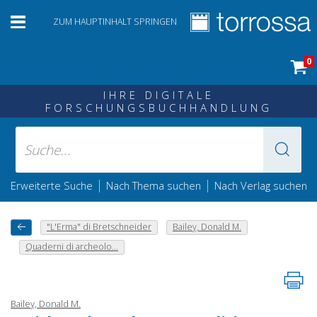
ZUM HAUPTINHALT SPRINGEN
0
IHRE DIGITALE
FORSCHUNGSBUCHHANDLUNG
|
|
Erweiterte Suche
Nach Thema suchen
Nach Verlag suchen
"L'Erma" di Bretschneider
Bailey, Donald M.
Quaderni di archeolo...
Bailey, Donald M.