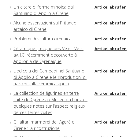
Un altare di forma minoica dal
Artikel abrufen
Santuario di Apollo a Cirene
Alcune osservazioni sul Pritaneo
Artikel abrufen
arcaico di Cirene
Problemi di scultura cirenaica
Artikel abrufen
Céramique grecque des Ve et IVe s.
Artikel abrufen
av. J.C. récemment découverte à
Apollonia de Cyrénaïque
L'edicola dei Carneadi nel Santuario
Artikel abrufen
di Apollo a Cirene e le riproduzioni di
naiskoi sulla ceramica apula
La collection de figurines en terre
Artikel abrufen
cuite de Cyrène au Musée du Louvre :
quelques notes sur l'aspect religieux
de ces terres cuites
Gli altari marmorei dell'Agorà di
Artikel abrufen
Cirene : la ricostruzione