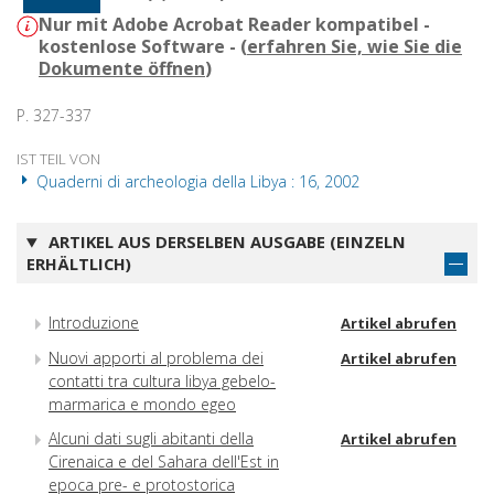
Nur mit Adobe Acrobat Reader kompatibel -
kostenlose Software - (
erfahren Sie, wie Sie die
Dokumente öffnen
)
P. 327-337
IST TEIL VON
Quaderni di archeologia della Libya : 16, 2002
ARTIKEL AUS DERSELBEN AUSGABE (EINZELN
ERHÄLTLICH)
Introduzione
Artikel abrufen
Nuovi apporti al problema dei
Artikel abrufen
contatti tra cultura libya gebelo-
marmarica e mondo egeo
Alcuni dati sugli abitanti della
Artikel abrufen
Cirenaica e del Sahara dell'Est in
epoca pre- e protostorica