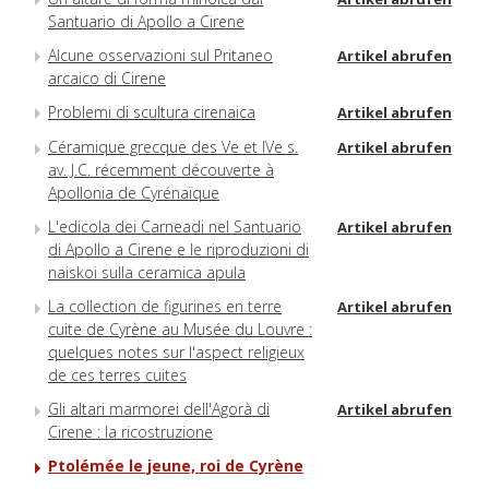
Santuario di Apollo a Cirene
Alcune osservazioni sul Pritaneo
Artikel abrufen
arcaico di Cirene
Problemi di scultura cirenaica
Artikel abrufen
Céramique grecque des Ve et IVe s.
Artikel abrufen
av. J.C. récemment découverte à
Apollonia de Cyrénaïque
L'edicola dei Carneadi nel Santuario
Artikel abrufen
di Apollo a Cirene e le riproduzioni di
naiskoi sulla ceramica apula
La collection de figurines en terre
Artikel abrufen
cuite de Cyrène au Musée du Louvre :
quelques notes sur l'aspect religieux
de ces terres cuites
Gli altari marmorei dell'Agorà di
Artikel abrufen
Cirene : la ricostruzione
Ptolémée le jeune, roi de Cyrène