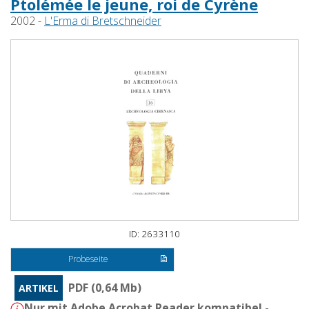
Ptolémée le jeune, roi de Cyrène
2002 -
L'Erma di Bretschneider
ID: 2633110
Probeseite
PDF (0,64 Mb)
ARTIKEL
Nur mit Adobe Acrobat Reader kompatibel -