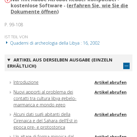
kostenlose Software - (
erfahren Sie, wie Sie die
Dokumente öffnen
)
P. 99-108
IST TEIL VON
Quaderni di archeologia della Libya : 16, 2002
ARTIKEL AUS DERSELBEN AUSGABE (EINZELN
ERHÄLTLICH)
Introduzione
Artikel abrufen
Nuovi apporti al problema dei
Artikel abrufen
contatti tra cultura libya gebelo-
marmarica e mondo egeo
Alcuni dati sugli abitanti della
Artikel abrufen
Cirenaica e del Sahara dell'Est in
epoca pre- e protostorica
Un altare di forma minoica dal
Artikel abrufen