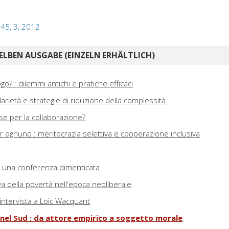
: 45, 3, 2012
ELBEN AUSGABE (EINZELN ERHÄLTLICH)
logo? : dilemmi antichi e pratiche efficaci
idarietà e strategie di riduzione della complessità
rse per la collaborazione?
per ognuno : meritocrazia selettiva e cooperazione inclusiva
: una conferenza dimenticata
va della povertà nell'epoca neoliberale
intervista a Loïc Wacquant
 nel Sud : da attore empirico a soggetto morale