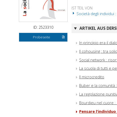
IST TEIL VON
Società degli individui 
ID: 2523310
ARTIKEL AUS DERS
Probeseite
In principio era il dia
Il cohousing : tra sol
Social network : riso
La scuola di tutti e 
Il microcredito
Buber e la comunità 
La regolazione puniti
Bourdieu nel cuore : 
Pensare l'individuo