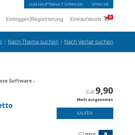
ZUM HAUPTINHALT SPRINGEN
SPRACHE
0
Einloggen
|
Registrierung
Einkaufskorb
e
|
Nach Thema suchen
|
Nach Verlag suchen
ose Software -
9,90
EUR
MwSt ausgenomen
etto
KAUFEN
A