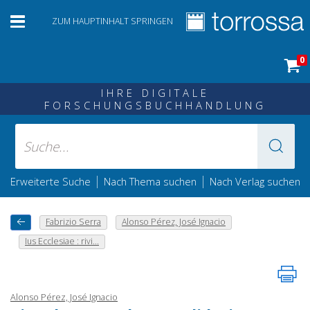
ZUM HAUPTINHALT SPRINGEN
0
IHRE DIGITALE
FORSCHUNGSBUCHHANDLUNG
|
|
Erweiterte Suche
Nach Thema suchen
Nach Verlag suchen
Fabrizio Serra
Alonso Pérez, José Ignacio
Ius Ecclesiae : rivi...
Alonso Pérez, José Ignacio