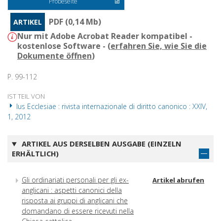
Probeseite
PDF (0,14 Mb)
ARTIKEL
Nur mit Adobe Acrobat Reader kompatibel -
kostenlose Software - (
erfahren Sie, wie Sie die
Dokumente öffnen
)
P. 99-112
IST TEIL VON
Ius Ecclesiae : rivista internazionale di diritto canonico : XXIV,
1, 2012
ARTIKEL AUS DERSELBEN AUSGABE (EINZELN
ERHÄLTLICH)
Gli ordinariati personali per gli ex-
Artikel abrufen
anglicani : aspetti canonici della
risposta ai gruppi di anglicani che
domandano di essere ricevuti nella