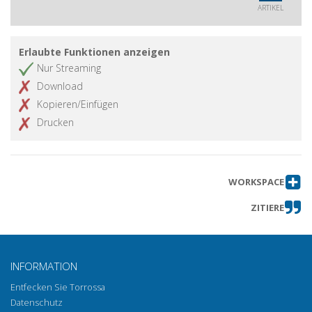
responsabilità civile del giudice
ARTIKEL
canonico : profili giurisdizionali)
Erlaubte Funktionen anzeigen
Nur Streaming
Download
Kopieren/Einfügen
Drucken
WORKSPACE
ZITIERE
INFORMATION
Entfecken Sie Torrossa
Datenschutz